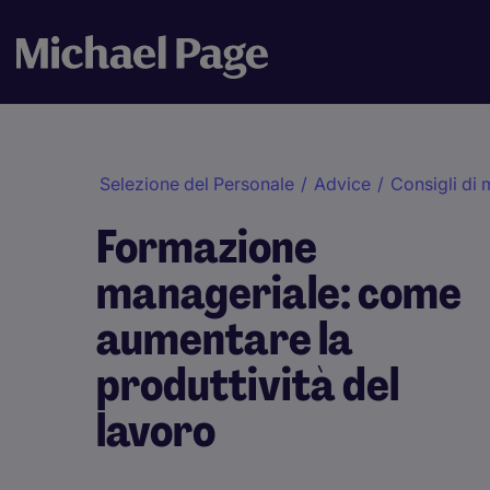
Selezione del Personale
/
Advice
/
Consigli di
Formazione
manageriale: come
aumentare la
produttività del
lavoro