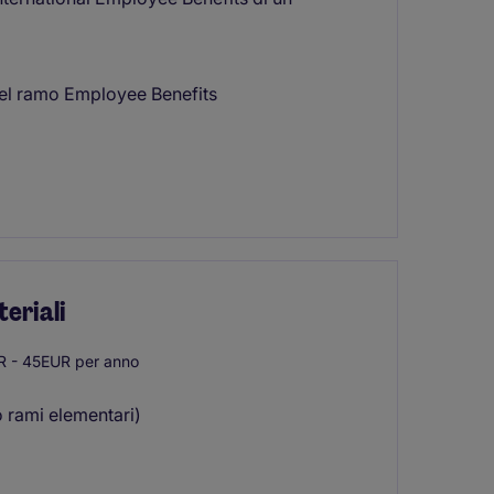
del ramo Employee Benefits
teriali
 - 45EUR per anno
o rami elementari)