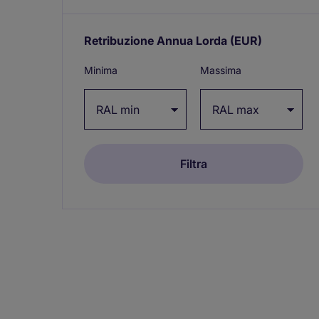
Retribuzione Annua Lorda
(EUR)
Expand
/
Minima
Massima
collapse