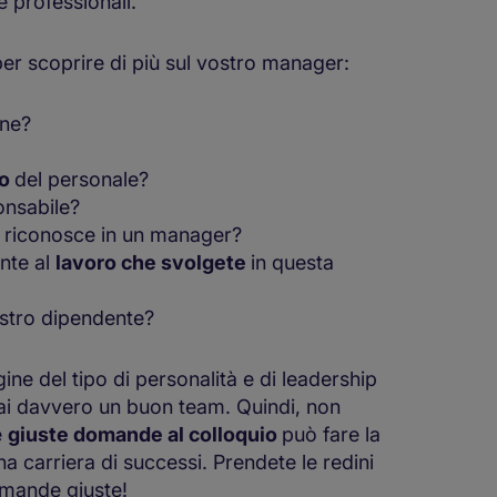
e professionali.
er scoprire di più sul vostro manager:
one?
po
del personale?
onsabile?
 riconosce in un manager?
ente al
lavoro che svolgete
in questa
ostro dipendente?
 del tipo di personalità e di leadership
arai davvero un buon team. Quindi, non
e
giuste domande al colloquio
può fare la
a carriera di successi. Prendete le redini
domande giuste!