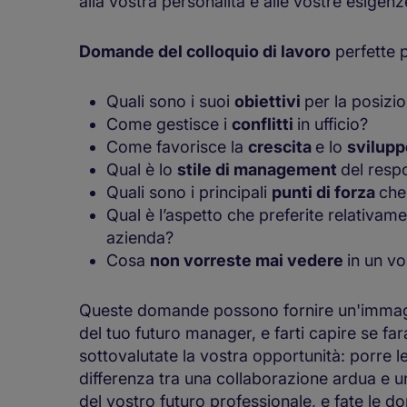
alla vostra personalità e alle vostre esigenz
Domande del colloquio di lavoro
perfette p
Quali sono i suoi
obiettivi
per la posizi
Come gestisce i
conflitti
in ufficio?
Come favorisce la
crescita
e lo
svilup
Qual è lo
stile di management
del resp
Quali sono i principali
punti di forza
che
Qual è l’aspetto che preferite relativam
azienda?
Cosa
non vorreste mai vedere
in un v
Queste domande possono fornire un'immagine
del tuo futuro manager, e farti capire se f
sottovalutate la vostra opportunità: porre l
differenza tra una collaborazione ardua e un
del vostro futuro professionale, e fate le 