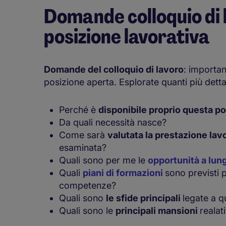
Domande colloquio di l
posizione lavorativa
Domande del colloquio di lavoro
: importa
posizione aperta. Esplorate quanti più dettag
Perché è
disponibile proprio questa p
Da quali necessità nasce?
Come sarà
valutata la prestazione lav
esaminata?
Quali sono per me le
opportunità a lun
Quali
piani di formazioni
sono previsti p
competenze?
Quali sono
le sfide principali
legate a q
Quali sono le
principali mansioni
realat