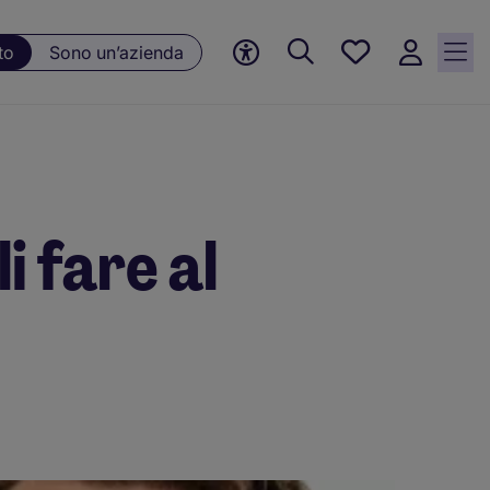
Preferiti, 0
to
Sono un’azienda
Opportunità
salvate
i fare al