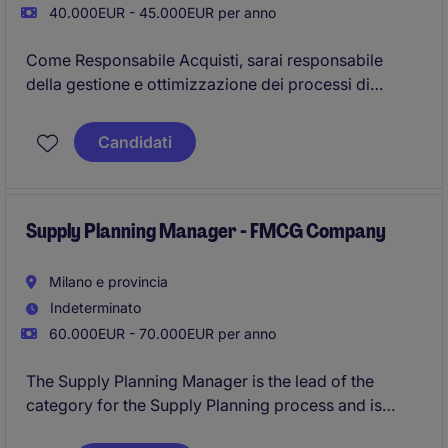
40.000EUR - 45.000EUR per anno
Come Responsabile Acquisti, sarai responsabile
della gestione e ottimizzazione dei processi di
approvvigionamento per il settore arredamento. La
posizione richiede competenze organizzative e una
Candidati
solida capacità di negoziazione per garantire
l'efficienza della catena di fornitura.
Supply Planning Manager - FMCG Company
Milano e provincia
Indeterminato
60.000EUR - 70.000EUR per anno
The Supply Planning Manager is the lead of the
category for the Supply Planning process and is
responsible to optimise the E2E supply chain of that