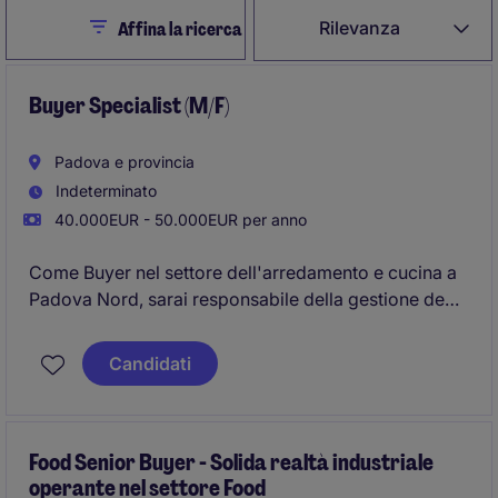
Close
Rilevanza
Affina la ricerca
Buyer Specialist (M/F)
Padova e provincia
Indeterminato
40.000EUR - 50.000EUR per anno
Come Buyer nel settore dell'arredamento e cucina a
Padova Nord, sarai responsabile della gestione degli
acquisti e della catena di approvvigionamento. Il
ruolo richiede un approccio strategico per garantire
Candidati
la continuità e l'efficienza delle forniture.
Food Senior Buyer - Solida realtà industriale
operante nel settore Food