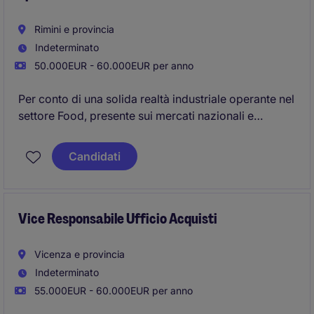
Rimini e provincia
Indeterminato
50.000EUR - 60.000EUR per anno
Per conto di una solida realtà industriale operante nel
settore Food, presente sui mercati nazionali e
internazionali e in una fase di continua crescita e
sviluppo, siamo alla ricerca di un/una Food Senior
Candidati
Buyer da inserire all'interno della funzione
Procurement.
Vice Responsabile Ufficio Acquisti
Vicenza e provincia
Indeterminato
55.000EUR - 60.000EUR per anno