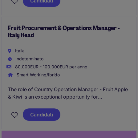
Candidati
Fruit Procurement & Operations Manager -
Italy Head
Italia
Indeterminato
80.000EUR - 100.000EUR per anno
Smart Working/Ibrido
The role of Country Operation Manager - Fruit Apple
& Kiwi is an exceptional opportunity for
professionals skilled in procurement and supply
chain within the FMCG industry. This position, based
Candidati
in Italy, focuses on sourcing, negotiation, and
operations while building strong relationships with
independent growers.