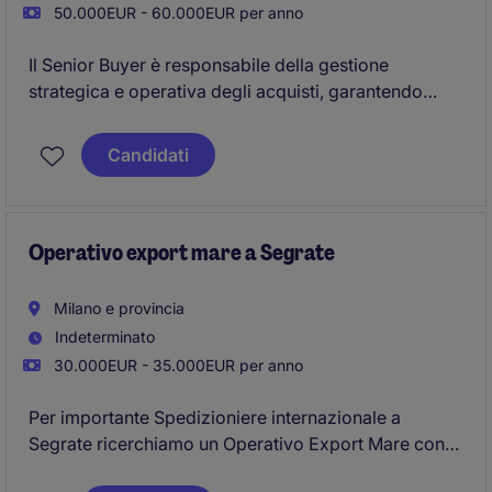
50.000EUR - 60.000EUR per anno
Il Senior Buyer è responsabile della gestione
strategica e operativa degli acquisti, garantendo
l'approvvigionamento tempestivo di materiali, servizi
e forniture necessari al corretto svolgimento delle
Candidati
attività aziendali. Il ruolo contribuisce
all'ottimizzazione dei costi, alla gestione dei fornitori
e al miglioramento continuo dei processi di
procurement, assicurando elevati standard di qualità,
Operativo export mare a Segrate
compliance e sostenibilità.
Milano e provincia
Indeterminato
30.000EUR - 35.000EUR per anno
Per importante Spedizioniere internazionale a
Segrate ricerchiamo un Operativo Export Mare con
almeno 2 anni di esperienza nel ruolo e con buona