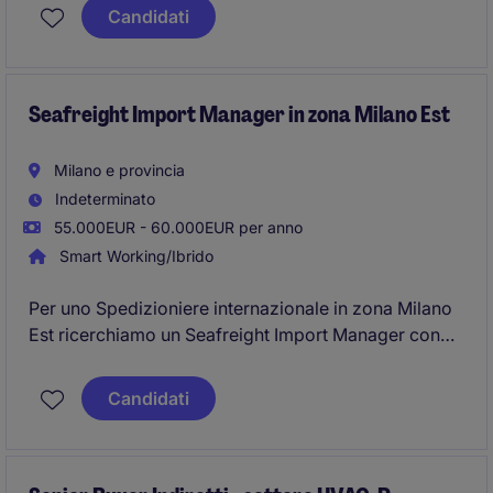
category.
Candidati
Seafreight Import Manager in zona Milano Est
Milano e provincia
Indeterminato
55.000EUR - 60.000EUR per anno
Smart Working/Ibrido
Per uno Spedizioniere internazionale in zona Milano
Est ricerchiamo un Seafreight Import Manager con
esperienza pluriennale nella gestione di team import
mare, sarai responsabile della gestione delle
Candidati
operazioni di importazione via mare e ottima
conoscenza della Lingua Inglese.