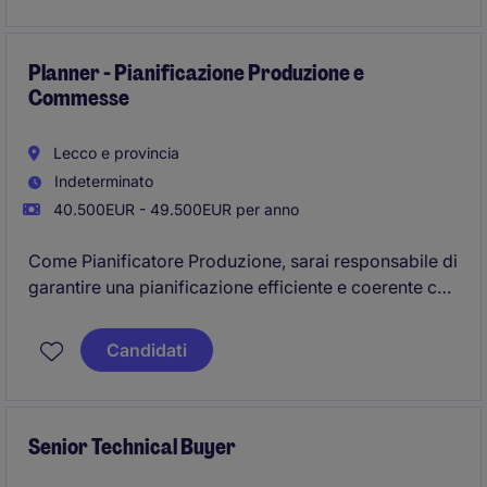
Planner - Pianificazione Produzione e
Commesse
Lecco e provincia
Indeterminato
40.500EUR - 49.500EUR per anno
Come Pianificatore Produzione, sarai responsabile di
garantire una pianificazione efficiente e coerente con
le esigenze produttive, ottimizzando risorse e tempi.
Il ruolo richiede un approccio organizzato e una forte
Candidati
attenzione ai dettagli per supportare i processi
produttivi nel settore industriale e manifatturiero.
Senior Technical Buyer