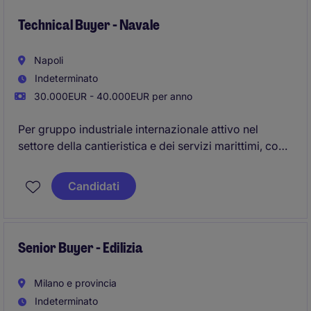
Technical Buyer - Navale
Napoli
Indeterminato
30.000EUR - 40.000EUR per anno
Per gruppo industriale internazionale attivo nel
settore della cantieristica e dei servizi marittimi, con
una presenza diffusa in diversi hub strategici del
Mediterraneo, siamo alla ricerca di un Technical
Candidati
Buyer.
La risorsa, inserita all'interno della funzione Acquisti,
avrà la responsabilità di gestire
l'approvvigionamento di materiali e servizi tecnici a
Senior Buyer - Edilizia
supporto delle attività di costruzione.
Milano e provincia
Indeterminato