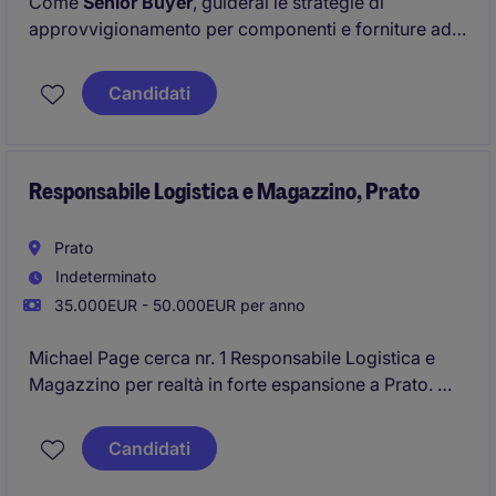
Come
Senior Buyer
, guiderai le strategie di
approvvigionamento per componenti e forniture ad
elevata complessità tecnica, contribuendo alla
competitività delle commesse e alle performance
Candidati
della supply chain.
Sarai inoltre protagonista di
progetti di sourcing
internazionale
Responsabile Logistica e Magazzino, Prato
, sviluppando nuovi canali di fornitura
in Far East per diversificare e ottimizzare il network
globale dei fornitori.
Prato
Indeterminato
35.000EUR - 50.000EUR per anno
Michael Page cerca nr. 1 Responsabile Logistica e
Magazzino per realtà in forte espansione a Prato.
Candidati