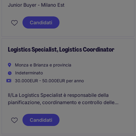
Junior Buyer - Milano Est
Candidati
Logistics Specialist, Logistics Coordinator
Monza e Brianza e provincia
Indeterminato
30.000EUR - 50.000EUR per anno
Il/La Logistics Specialist è responsabile della
pianificazione, coordinamento e controllo delle
attività logistiche legate a fornitori, produzione,
magazzino e spedizioni, garantendo il rispetto di
Candidati
tempi, costi e standard qualitativi tipici dei progetti di
arredo contract (Italia ed estero).