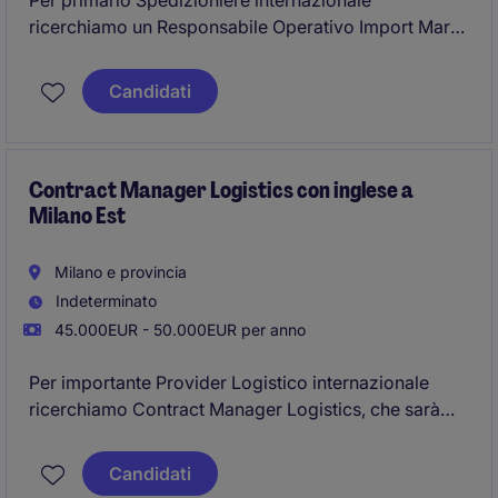
Per primario Spedizioniere internazionale
ricerchiamo un Responsabile Operativo Import Mare
con buona conoscenza della Lingua Inglese ed
esperienza di almeno 3 anni nella gestione di un team
Candidati
operativo import mare.
Contract Manager Logistics con inglese a
Milano Est
Milano e provincia
Indeterminato
45.000EUR - 50.000EUR per anno
Per importante Provider Logistico internazionale
ricerchiamo Contract Manager Logistics, che sarà
responsabile della gestione operativa della
commessa con interfaccia giornaliera col cliente e
Candidati
supervisione del personale di magazzino.