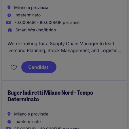
Milano e provincia
Indeterminato
70.000EUR - 80.000EUR per anno
Smart Working/Ibrido
We're looking for a Supply Chain Manager to lead
Demand Planning, Stock Management, and Logistics
& Distribution, ensuring end-to-end supply chain
performance and alignment with global and
Candidati
European organizations across the Italian market.
Buyer Indiretti Milano Nord - Tempo
Determinato
Milano e provincia
Indeterminato
35.000EUR - 40.000EUR per anno