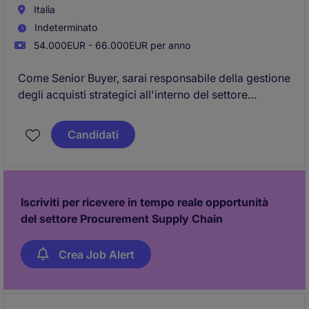
Italia
Indeterminato
54.000EUR - 66.000EUR per anno
Come Senior Buyer, sarai responsabile della gestione
degli acquisti strategici all'interno del settore
industriale e manifatturiero. Opererai presso Lissone,
garantendo l'approvvigionamento ottimale di
Candidati
materiali e servizi per supportare i processi
produttivi.
Iscriviti per ricevere in tempo reale opportunità
del settore Procurement Supply Chain
Crea Job Alert