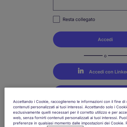
Resta collegato
o
Accedi con Linke
Accedi con Goog
Accettando i Cookie, raccoglieremo le informazioni con il fine di m
contenuti personalizzati ai tuoi interessi. Accettando solo i Coo
Non è il tuo dispositivo? Discon
esclusivamente quelli necessari per il corretto utilizzo e per acced
sessione.
web, senza fornirti contenuti personalizzati ai tuoi interessi. Pu
preferenze in qualsiasi momento dalle impostazioni dei Cookie. Per