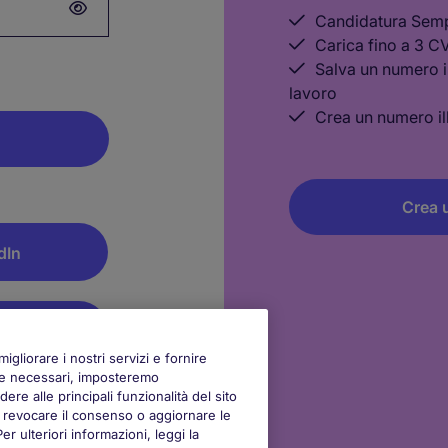
Candidatura Semp
Carica fino a 3 C
Salva un numero il
lavoro
Crea un numero ill
Crea 
dIn
le
igliorare i nostri servizi e fornire
kie necessari, imposteremo
nettiti dopo la
ere alle principali funzionalità del sito
oi revocare il consenso o aggiornare le
 ulteriori informazioni, leggi la