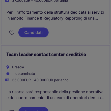
37.000EUR - 40.000EUR per anno
Per il rafforzamento della struttura dedicata ai servizi
in ambito Finance & Regulatory Reporting di una
realtà Fintech con sede a Milano, siamo alla ricerca di
un/a
Addetto/a Segnalazioni di Vigilanza.
Candidati
Team Leader contact center creditizio
Brescia
Indeterminato
35.000EUR - 40.000EUR per anno
La risorsa sarà responsabile della gestione operativa
e del coordinamento di un team di operatori dedicati
al contatto con clienti e prospect, con l'obiettivo di
garantire elevati standard qualitativi, efficienza dei