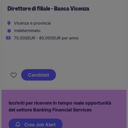
Direttore di filiale - Banca Vicenza
Vicenza e provincia
Indeterminato
75.000EUR - 85.000EUR per anno
Per rafforzare la presenza della
Banca
sul territorio,
ricerchiamo un/a
Direttore/Direttrice di Filiale
da
Candidati
inserire presso una filiale di nuova costituzione con
sede a
Vicenza
.
La persona che cerchiamo avrà la responsabilità di
Iscriviti per ricevere in tempo reale opportunità
guidare la filiale, sviluppare il business locale e
del settore Banking Financial Services
coordinare il team.
Crea Job Alert