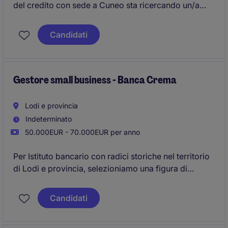
del credito con sede a Cuneo sta ricercando un/a
Junior Controller.
Candidati
Gestore small business - Banca Crema
Lodi e provincia
Indeterminato
50.000EUR - 70.000EUR per anno
Per Istituto bancario con radici storiche nel territorio
di Lodi e provincia, selezioniamo una figura di
Gestore che risponderà gerarchicamente al
Responsabile Corporate per consolidare e
Candidati
sviluppare il portafoglio clienti nella zona di Crema.