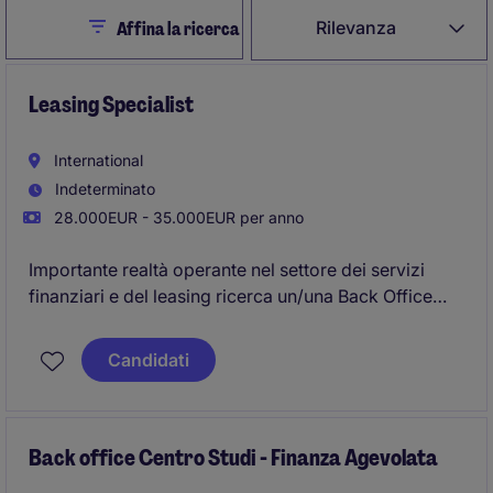
Close
Rilevanza
Affina la ricerca
Leasing Specialist
International
Indeterminato
28.000EUR - 35.000EUR per anno
Importante realtà operante nel settore dei servizi
finanziari e del leasing ricerca un/una Back Office
Leasing da inserire all'interno della propria struttura
operativa.
Candidati
La risorsa sarà coinvolta nella gestione
amministrativa delle pratiche di leasing destinate alle
PMI.
Back office Centro Studi - Finanza Agevolata