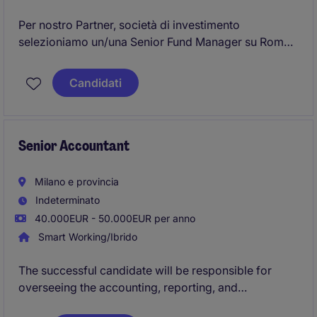
Per nostro Partner, società di investimento
selezioniamo un/una Senior Fund Manager su Roma.
La risorsa sarà responsabile della gestione dei fondi
Candidati
e delle iniziative immobiliari assegnate, assicurando
il raggiungimento degli obiettivi di rendimento, il
presidio dei rischi e il coordinamento delle principali
attività operative, finanziarie e strategiche.
Senior Accountant
Milano e provincia
Indeterminato
40.000EUR - 50.000EUR per anno
Smart Working/Ibrido
The successful candidate will be responsible for
overseeing the accounting, reporting, and
compliance activities of a portfolio of
8 Special