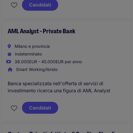
Purpose Vehicles
and for coordinating a team of
4
Candidati
accounting professionals
. This position offers
significant exposure to real estate investment
structures and the opportunity to work closely with
senior management in a fast-paced and international
AML Analyst - Private Bank
environment.
Milano e provincia
Indeterminato
38.000EUR - 45.000EUR per anno
Smart Working/Ibrido
Banca specializzata nell'offerta di servizi di
investimento ricerca una figura di AML Analyst
Candidati