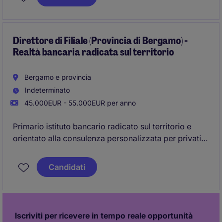
l'automazione dei flussi operativi e la generazione
strutturata di contenuti.
Direttore di Filiale (Provincia di Bergamo) -
Realtà bancaria radicata sul territorio
Bergamo e provincia
Indeterminato
45.000EUR - 55.000EUR per anno
Primario istituto bancario radicato sul territorio e
orientato alla consulenza personalizzata per privati,
professionisti e imprese ricerca un
Direttore di Filiale
per guidare l'avvio e lo sviluppo di una nuova filiale
Candidati
nella provincia di Bergamo.
Iscriviti per ricevere in tempo reale opportunità