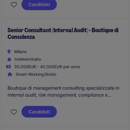
Candidati
La risorsa entrerà a far parte della sede di Milano,
caratterizzata da una struttura agile e
imprenditoriale. Il ruolo offre un'esposizione
trasversale alle attività operative e di servizio alla
Senior Consultant (Internal Audit) - Boutique di
Consulenza
clientela corporate, con elevata visibilità e
interazione diretta con il management locale.
Milano
Indeterminato
35.000EUR - 40.000EUR per anno
Smart Working/Ibrido
Boutique di management consulting specializzata in
internal audit, risk management, compliance e
corporate governance, sta ricercando un Internal
Audit Senior Consultant.
Candidati