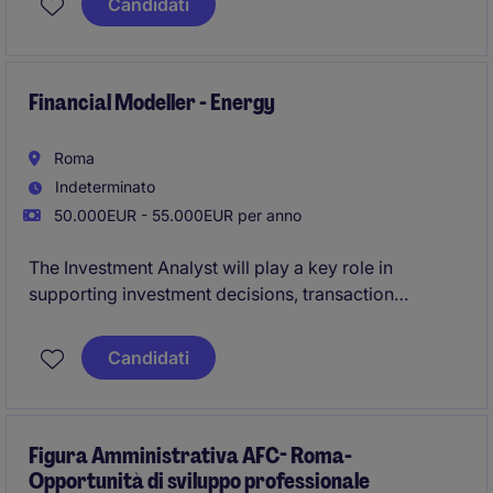
Candidati
processi e supporto alle attività di valutazione
creditizia.
Financial Modeller - Energy
Roma
Indeterminato
50.000EUR - 55.000EUR per anno
The Investment Analyst will play a key role in
supporting investment decisions, transaction
execution and portfolio valuation through the
development of sophisticated financial models for
Candidati
renewable energy assets. The position offers direct
exposure to senior stakeholders and a unique
opportunity to contribute to a fast-growing platform
operating at the forefront of the energy transition.
Figura Amministrativa AFC- Roma-
Opportunità di sviluppo professionale