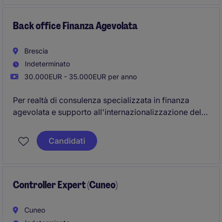
Back office Finanza Agevolata
Brescia
Indeterminato
30.000EUR - 35.000EUR per anno
Per realtà di consulenza specializzata in finanza
agevolata e supporto all'internazionalizzazione delle
imprese, siamo alla ricerca di una figura di
Back
Office
con esperienza nella gestione di pratiche
Candidati
legate a strumenti nazionali ed europei, con
particolare riferimento agli interventi
SIMEST
.
Controller Expert (Cuneo)
Cuneo