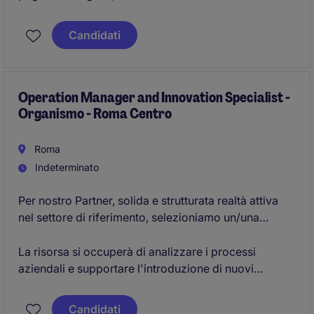
finanziari, siamo alla ricerca di una figura
manageriale che contribuisca al
coordinamento e
Candidati
monitoraggio di una rete di agenzie partner
,
supportando la crescita del business e garantendo
elevati standard di qualità e compliance, all'interno di
un contesto dinamico e imprenditoriale.
Operation Manager and Innovation Specialist -
Organismo - Roma Centro
Roma
Indeterminato
Per nostro Partner, solida e strutturata realtà attiva
nel settore di riferimento, selezioniamo un/una
Operation Manager and Innovation Specialist.
La risorsa si occuperà di analizzare i processi
aziendali e supportare l'introduzione di nuovi
strumenti per esaminare i dati di utilizzo dei repertori,
sperimentando soluzioni per l'elaborazione dei testi,
Candidati