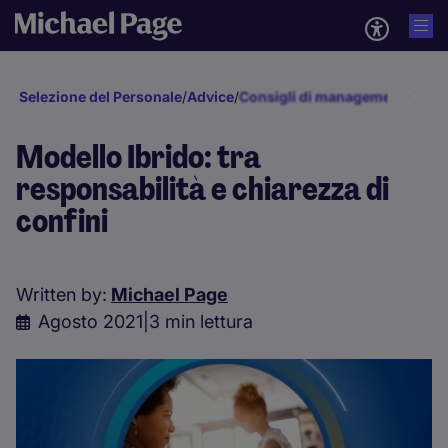
Selezione del Personale
/
Advice
/
Consigli di management
/
Busin
Modello Ibrido: tra
responsabilità e chiarezza di
confini
Written by:
Michael Page
Agosto 2021
|
3 min lettura