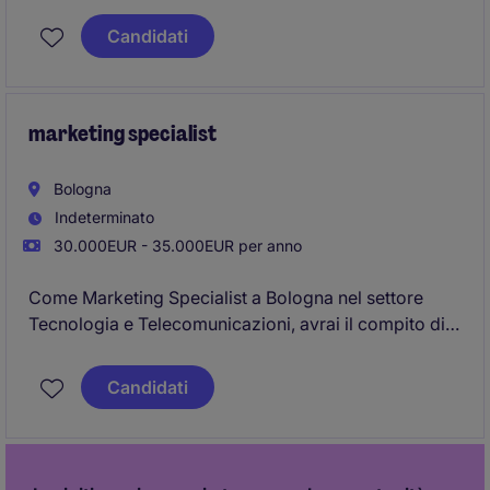
Communication Operations Coordinator.
Candidati
marketing specialist
Bologna
Indeterminato
30.000EUR - 35.000EUR per anno
Come Marketing Specialist a Bologna nel settore
Tecnologia e Telecomunicazioni, avrai il compito di
supportare il team Marketing nella pianificazione e
implementazione di strategie promozionali. Questo
Candidati
ruolo prevede attività pratiche e creative volte a
migliorare la visibilità del brand e ottimizzare le
campagne di comunicazione.