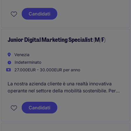
Candidati
Junior Digital Marketing Specialist (M/F)
Venezia
Indeterminato
27.000EUR - 30.000EUR per anno
La nostra azienda cliente è una realtà innovativa
operante nel settore della mobilità sostenibile. Per
supportare la crescita del business in Spagna, ricerca
un Junior Digital Marketing Specialist (M/F) che, dalla
Candidati
sede di Venezia Marghera, gestirà le attività di
marketing dedicate al mercato spagnolo in
collaborazione con i team commerciali e operativi.