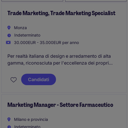
Trade Marketing, Trade Marketing Specialist
Monza
Indeterminato
30.000EUR - 35.000EUR per anno
Per realtà italiana di design e arredamento di alta
gamma, riconosciuta per l'eccellenza dei propri
prodotti e per la collaborazione con una consolidata
rete di rivenditori, showroom e professionisti del
Candidati
settore, ricerchiamo un/una Trade Marketing
Specialist in SOSTITUZIONE MATERNITA' che avrà la
responsabilità di supportare iniziative rivolte alla rete
commerciale e ai partner distributivi.
Marketing Manager - Settore Farmaceutico
Milano e provincia
Indeterminato