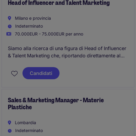
Head of Influencer and Talent Marketing
Milano e provincia
Indeterminato
70.000EUR - 75.000EUR per anno
Siamo alla ricerca di una figura di Head of Influencer
& Talent Marketing che, riportando direttamente al
Managing Partner, avrà la responsabilità strategica e
operativa della divisione. Questa posizione agirà
Candidati
come guida per il team, come partner strategico per i
clienti top-tier e come portavoce della cultura e del
posizionamento dell'agenzia nel settore.
Sales & Marketing Manager - Materie
Plastiche
Lombardia
Indeterminato