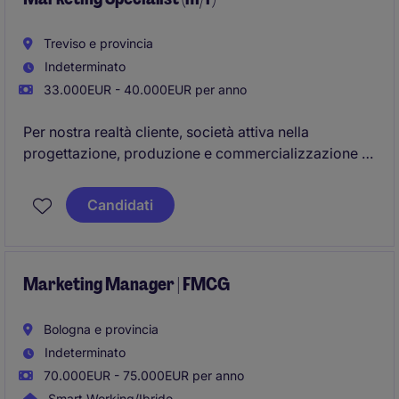
Treviso e provincia
Indeterminato
33.000EUR - 40.000EUR per anno
Per nostra realtà cliente, società attiva nella
progettazione, produzione e commercializzazione di
schede e sistemi elettronici, in particolare per
applicazioni di controllo e termoregolazione, siamo
Candidati
alla ricerca di una figura di Marketing Specialist
(m/f), che a diretto riporto del Direttore Commerciale
e Marketing sarà punto di riferimento interno e punto
di collegamento con fornitori e agenzie esterne.
Marketing Manager | FMCG
Bologna e provincia
Indeterminato
70.000EUR - 75.000EUR per anno
Smart Working/Ibrido