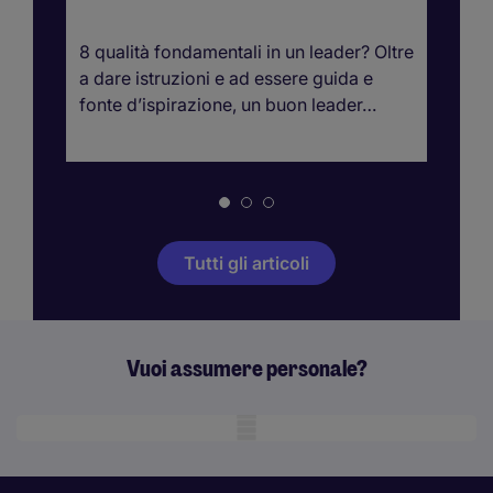
di
8 qualità fondamentali in un leader? Oltre
Sc
a dare istruzioni e ad essere guida e
sa
fonte d’ispirazione, un buon leader…
Tr
pr
Tutti gli articoli
Vuoi assumere personale?
Mobile skeleton