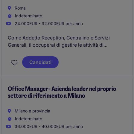
Roma
Indeterminato
24.000EUR - 32.000EUR per anno
Come Addetto Reception, Centralino e Servizi
Generali, ti occuperai di gestire le attività di
accoglienza, il centralino telefonico e il supporto ai
servizi generali. Questa posizione richiede attenzione
Candidati
ai dettagli e capacità organizzative per garantire un
servizio efficiente e professionale.
Office Manager- Azienda leader nel proprio
settore di riferimento a Milano
Milano e provincia
Indeterminato
36.000EUR - 40.000EUR per anno