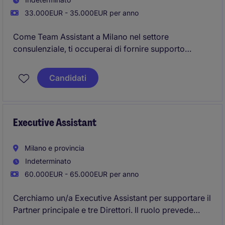
33.000EUR - 35.000EUR per anno
Come Team Assistant a Milano nel settore
consulenziale, ti occuperai di fornire supporto
amministrativo e organizzativo a un team dinamico,
garantendo il buon funzionamento delle attività
Candidati
quotidiane. Il ruolo richiede ottime capacità di
organizzazione e attenzione ai dettagli per gestire al
meglio le priorità.
Executive Assistant
Milano e provincia
Indeterminato
60.000EUR - 65.000EUR per anno
Cerchiamo un/a Executive Assistant per supportare il
Partner principale e tre Direttori. Il ruolo prevede
responsabilità organizzative e gestione anche