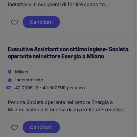
industriale, ti occuperai di fornire supporto
organizzativo e gestionale al CEO, garantendo una
gestione efficiente delle attività quotidiane. Questo
Candidati
ruolo richiede eccellenti capacità di comunicazione,
organizzazione e riservatezza.
Executive Assistant con ottimo inglese- Società
operante nel settore Energia a Milano
Milano
Indeterminato
40.000EUR - 42.000EUR per anno
Per una Società operante nel settore Energia a
Milano, siamo alla ricerca di un profilo di Executive
Assistant con ottima conoscenza della lingua inglese
Candidati