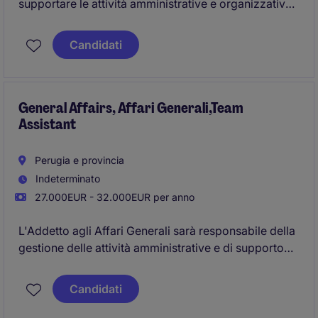
supportare le attività amministrative e organizzative
in uno studio notarile. Il ruolo richiede precisione,
competenze organizzative e una buona capacità di
Candidati
gestione dei documenti legali.
General Affairs, Affari Generali,Team
Assistant
Perugia e provincia
Indeterminato
27.000EUR - 32.000EUR per anno
L'Addetto agli Affari Generali sarà responsabile della
gestione delle attività amministrative e di supporto
operativo nel settore Industrial / Manufacturing. La
posizione richiede attenzione ai dettagli e capacità
Candidati
organizzative per garantire un efficace
funzionamento del dipartimento di Segreteria e