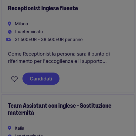
Receptionist Inglese fluente
Milano
Indeterminato
31.500EUR - 38.500EUR per anno
Come Receptionist la persona sarà il punto di
riferimento per l'accoglienza e il supporto
organizzativo all'interno dell'ufficio. Si occupera' di
garantire un servizio efficiente e accurato,
Candidati
contribuendo al buon funzionamento delle attività
quotidiane dell'ufficio
Team Assistant con inglese - Sostituzione
maternità
Italia
Indeterminato