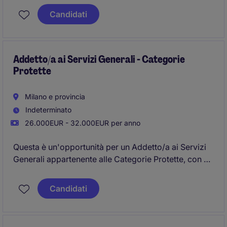
Candidati
Addetto/a ai Servizi Generali - Categorie
Protette
Milano e provincia
Indeterminato
26.000EUR - 32.000EUR per anno
Questa è un'opportunità per un Addetto/a ai Servizi
Generali appartenente alle Categorie Protette, con un
focus sulle attività amministrative e di supporto
operativo. Il ruolo è ideale per chi desidera
Candidati
contribuire al successo di un'azienda nel settore
della componentistica per impianti industriali.