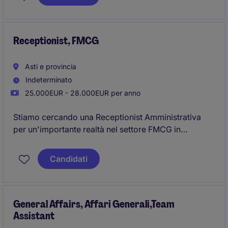
protette ai sensi della Legge 68/99.
Receptionist, FMCG
Asti e provincia
Indeterminato
25.000EUR - 28.000EUR per anno
Stiamo cercando una Receptionist Amministrativa
per un'importante realtà nel settore FMCG in
provincia di Asti. Il ruolo richiede competenze
amministrative e organizzative per supportare il
Candidati
dipartimento Accounting & Finance.
General Affairs, Affari Generali,Team
Assistant