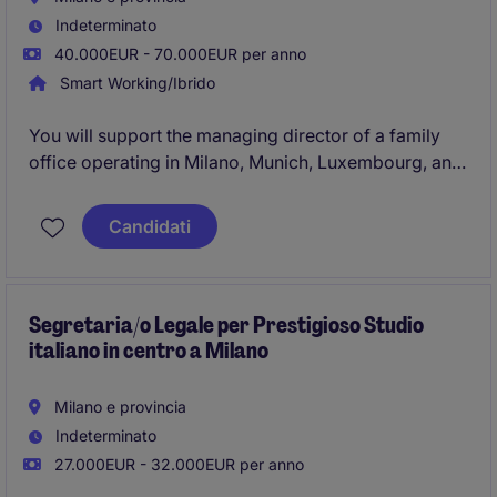
Indeterminato
40.000EUR - 70.000EUR per anno
Smart Working/Ibrido
You will support the managing director of a family
office operating in Milano, Munich, Luxembourg, and
the U.S. You are a trusted individual, a manager with
foresight, and an organized coordinator. We are
Candidati
looking for a hands-on, loyal person who works with
precision, efficiency, and independence.
Segretaria/o Legale per Prestigioso Studio
italiano in centro a Milano
Milano e provincia
Indeterminato
27.000EUR - 32.000EUR per anno