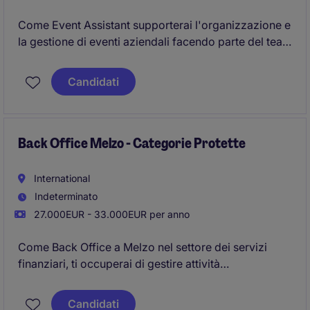
Come Event Assistant supporterai l'organizzazione e
la gestione di eventi aziendali facendo parte del team
Eventi, garantendo un'esecuzione impeccabile. Il
ruolo richiede attenzione ai dettagli e capacità di
Candidati
coordinamento per assicurare il successo di ogni
iniziativa.
Back Office Melzo - Categorie Protette
International
Indeterminato
27.000EUR - 33.000EUR per anno
Come Back Office a Melzo nel settore dei servizi
finanziari, ti occuperai di gestire attività
amministrative e di supporto operativo. La posizione
è riservata a candidati appartenenti alle categorie
Candidati