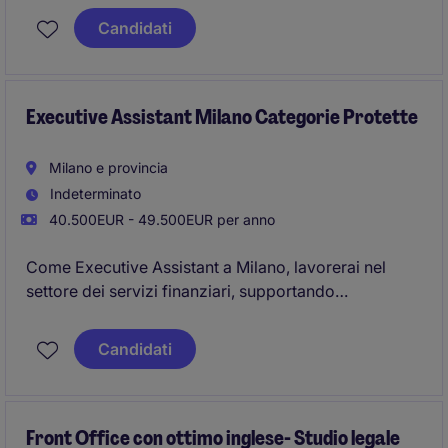
dell'ufficio.
Candidati
Executive Assistant Milano Categorie Protette
Milano e provincia
Indeterminato
40.500EUR - 49.500EUR per anno
Come Executive Assistant a Milano, lavorerai nel
settore dei servizi finanziari, supportando
attivamente il management aziendale con attività
organizzative e amministrative. Questo ruolo richiede
Candidati
precisione, discrezione e capacità di gestire priorità
in un contesto dinamico.
Front Office con ottimo inglese- Studio legale