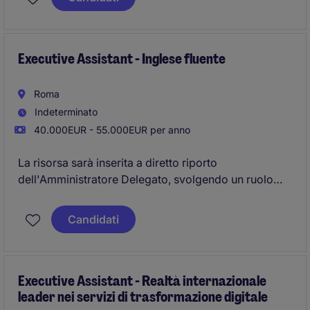
amministrativo.
Executive Assistant - Inglese fluente
Roma
Indeterminato
40.000EUR - 55.000EUR per anno
La risorsa sarà inserita a diretto riporto
dell'Amministratore Delegato, svolgendo un ruolo
chiave di supporto operativo e organizzativo lato
business. Rappresenterà un punto di riferimento per
Candidati
la gestione dei flussi informativi tra Direzione, team
tecnici e stakeholder esterni, contribuendo
all'efficienza operativa e al corretto avanzamento
delle commesse.
Executive Assistant - Realtà internazionale
leader nei servizi di trasformazione digitale