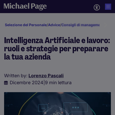
Selezione del Personale
/
Advice
/
Consigli di management
/
Busin
Intelligenza Artificiale e lavoro:
ruoli e strategie per preparare
la tua azienda
Written by:
Lorenzo Pascali
Dicembre 2024
|
9 min lettura