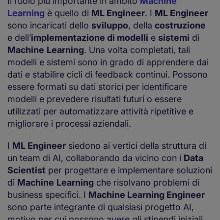
Il ruolo più importante in ambito
Machine
Learning
è quello di
ML Engineer
. I
ML Engineer
sono incaricati dello
sviluppo
, della
costruzione
e dell’
implementazione di modelli
e
sistemi
di
Machine
Learning
. Una volta completati, tali
modelli e sistemi sono in grado di apprendere dai
dati e stabilire cicli di feedback continui. Possono
essere formati su dati storici per identificare
modelli e prevedere risultati futuri o essere
utilizzati per automatizzare attività ripetitive e
migliorare i processi aziendali.
I
ML Engineer
siedono ai vertici della struttura di
un team di AI, collaborando da vicino con i
Data
Scientist
per progettare e implementare soluzioni
di
Machine
Learning
che risolvano problemi di
business specifici. I
Machine Learning Engineer
sono parte integrante di qualsiasi progetto AI,
motivo per cui possono avere gli stipendi iniziali