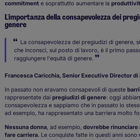
commitment
e soprattutto aumentare la
produttivi
L'importanza della consapevolezza dei pregiu
genere
La consapevolezza dei pregiudizi di genere, s
che inconsci, sul posto di lavoro, è il primo pass
raggiungere l'equità di genere.
Francesca Caricchia, Senior Executive Director d
In passato non eravamo consapevoli di queste
barr
rappresentate dai
pregiudizi di genere
: oggi abbia
consapevolezza e sappiamo che in passato lo stes
ad esempio, ha rappresentato una barriera molto fo
Nessuna donna
, ad esempio,
dovrebbe rinunciare 
fare carriera
. Le conquiste fatte in questi anni son