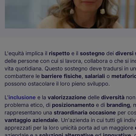
L'equità implica il
rispetto
e il
sostegno
dei
diversi s
delle persone con cui si lavora, collabora o che si i
vita quotidiana. Questo sostegno deve tradursi in 
combattere le
barriere
fisiche
,
salariali
o
metafori
possono ostacolare il loro pieno sviluppo.
L'
inclusione
e la
valorizzazione
delle
diversità
non 
problema etico, di
posizionamento
e di
branding
, 
rappresentano una
straordinaria
occasione
per cos
vantaggio
aziendale
. Un'azienda in cui tutti gli indi
apprezzati per la loro unicità porta ad un maggiore
aziendale e a
soluzioni
alternative
ed
innovative
,