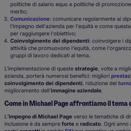
politiche di salario equo e politiche di promozione
merito;
Comunicazione
: comunicare regolarmente ai dip
l'impegno dell'azienda per l'equità e come questa
per raggiungere l'obiettivo;
Coinvolgimento
dei
dipendenti
: coinvolgere i di
attività che promuovono l'equità, come l'organizz
gruppi di lavoro dedicati al tema.
L’implementazione di queste
strategie
, volte a migli
azienda, porterà numerosi benefici: migliori
prestaz
coinvolgimento
dei
dipendenti
, riduzione del
turn
miglioramento dell'
immagine aziendale
.
Come in Michael Page affrontiamo il tema d
L
’impegno di Michael Page
verso le tematiche di di
inclusione è da sempre
forte
e
radicato
. Ogni anno 