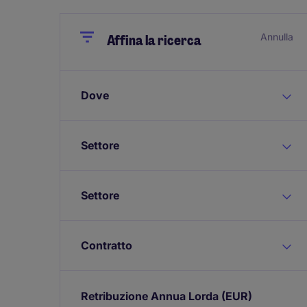
Close
Close
Annulla
Affina la ricerca
Dove
Settore
Settore
Contratto
Retribuzione Annua Lorda
(EUR)
Expand