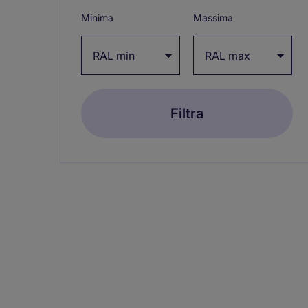
/
Minima
Massima
collapse