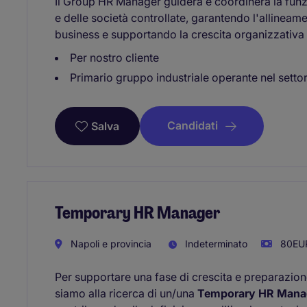
Il Group HR Manager guiderà e coordinerà la fun
e delle società controllate, garantendo l'allineamen
business e supportando la crescita organizzativa
Per nostro cliente
Primario gruppo industriale operante nel settore
Candidati
Salva
Temporary HR Manager
Napoli e provincia
Indeterminato
80EUR
Per supportare una fase di crescita e preparazion
siamo alla ricerca di un/una
Temporary HR Mana