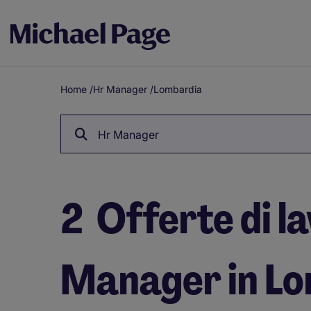
Home
/
Hr Manager
/
Lombardia
Breadcrumb
Hr Manager
2
Offerte di l
Manager in L