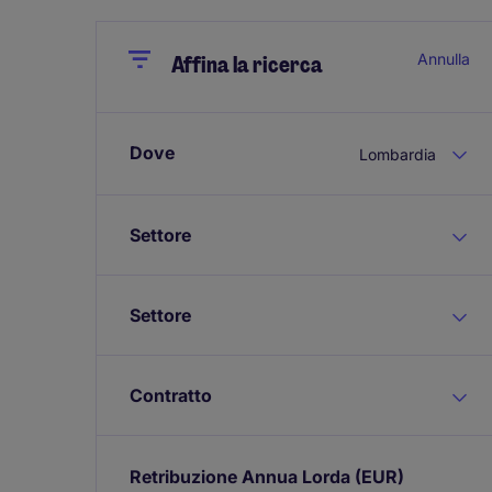
Close
Close
Annulla
Affina la ricerca
Dove
Lombardia
Settore
Settore
Contratto
Retribuzione Annua Lorda
(EUR)
Expand