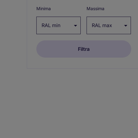
/
Minima
Massima
collapse