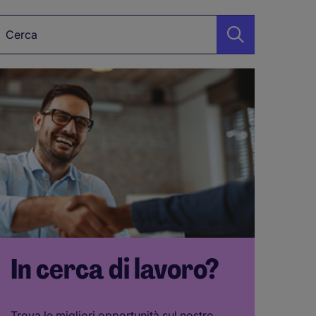
arole chiave
In cerca di lavoro?
Trova le migliori opportunità sul nostro