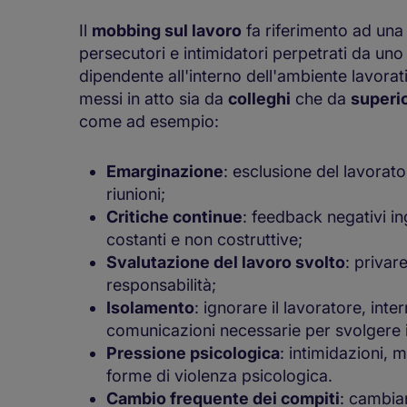
Il
mobbing sul lavoro
fa riferimento ad una
persecutori e intimidatori perpetrati da uno 
dipendente all'interno dell'ambiente lavor
messi in atto sia da
colleghi
che da
superio
come ad esempio:
Emarginazione
: esclusione del lavorato
riunioni;
Critiche continue
: feedback negativi ing
costanti e non costruttive;
Svalutazione del lavoro svolto
: privar
responsabilità;
Isolamento
: ignorare il lavoratore, inte
comunicazioni necessarie per svolgere i
Pressione psicologica
: intimidazioni, 
forme di violenza psicologica.
Cambio frequente dei compiti
: cambia