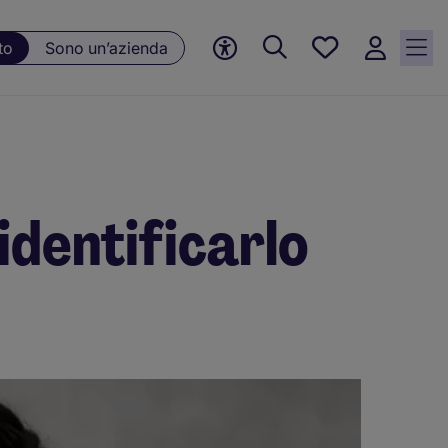
Preferiti, 0
to
Sono un’azienda
Opportunità
salvate
identificarlo