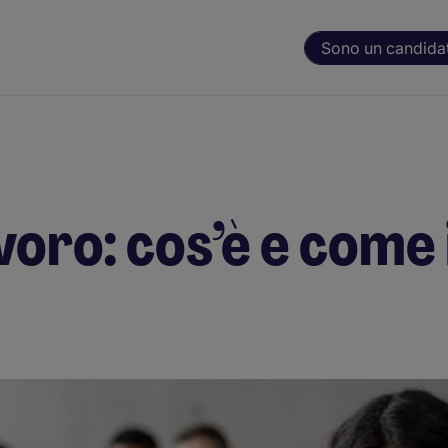
Sono un candida
voro: cos’è e come 