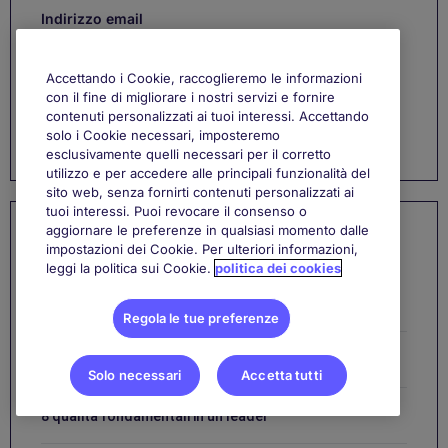
Indirizzo email
Accettando i Cookie, raccoglieremo le informazioni
con il fine di migliorare i nostri servizi e fornire
contenuti personalizzati ai tuoi interessi. Accettando
solo i Cookie necessari, imposteremo
esclusivamente quelli necessari per il corretto
utilizzo e per accedere alle principali funzionalità del
sito web, senza fornirti contenuti personalizzati ai
tuoi interessi. Puoi revocare il consenso o
aggiornare le preferenze in qualsiasi momento dalle
I più popolari
impostazioni dei Cookie. Per ulteriori informazioni,
leggi la politica sui Cookie.
politica dei cookies
Come calcolare lo stipendio netto lordo
Regola le tue preferenze
Quali sono le domande giuste da fare al colloquio?
Solo necessari
Accetta tutti
8 qualità fondamentali in un leader