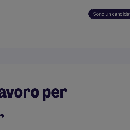
Sono un candida
lavoro per
r