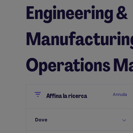
Engineering &
Manufacturing
Operations M
Close
Close
Annulla
Affina la ricerca
Dove