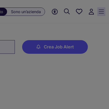
Preferiti, 0
to
Sono un’azienda
Opportunità
salvate
Crea Job Alert