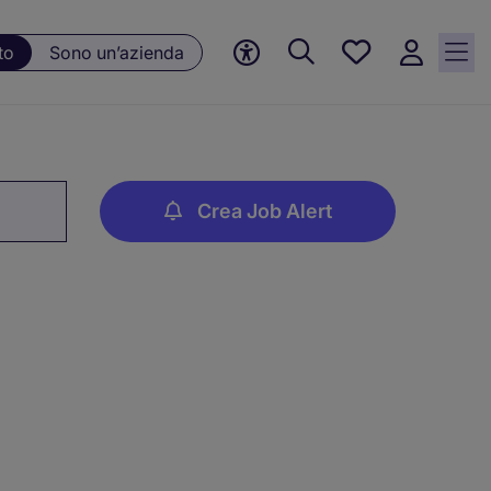
Preferiti, 0
to
Sono un’azienda
Opportunità
salvate
Crea Job Alert