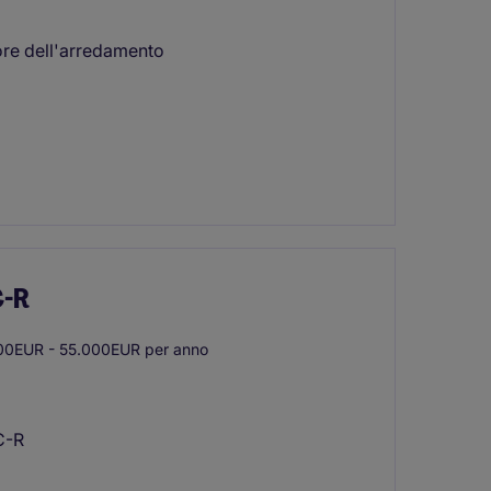
tore dell'arredamento
C-R
0EUR - 55.000EUR per anno
C-R