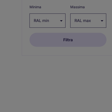
/
Minima
Massima
collapse