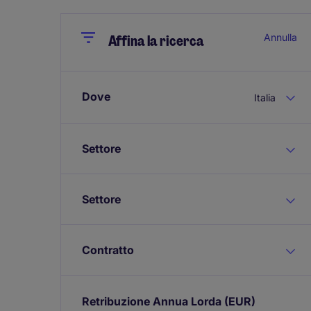
Close
Close
Annulla
Affina la ricerca
Dove
Italia
Settore
Settore
Contratto
Retribuzione Annua Lorda
(EUR)
Expand