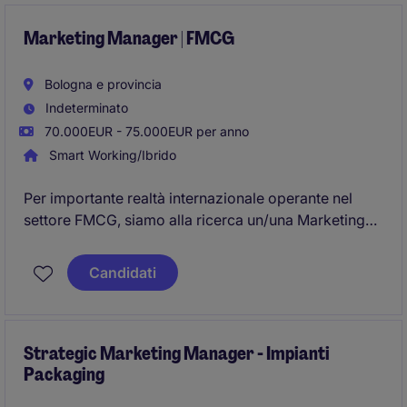
Marketing Manager | FMCG
Bologna e provincia
Indeterminato
70.000EUR - 75.000EUR per anno
Smart Working/Ibrido
Per importante realtà internazionale operante nel
settore FMCG, siamo alla ricerca un/una Marketing
Manager per guidare le attività di marketing sul
mercato italiano e coordinare un team composto da
Candidati
professionisti dedicati al Brand Management e al
Trade Marketing.
Strategic Marketing Manager - Impianti
Packaging