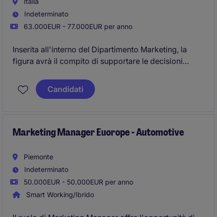
Italia
Indeterminato
63.000EUR - 77.000EUR per anno
Inserita all'interno del Dipartimento Marketing, la
figura avrà il compito di supportare le decisioni
strategiche attraverso l'analisi dei dati di mercato,
dei consumatori e delle performance dei brand. Sarà
Candidati
responsabile dell'identificazione di insight e
opportunità di crescita, contribuendo allo sviluppo di
nuovi prodotti, strategie di comunicazione e
iniziative di marketing.
Marketing Manager Euorope - Automotive
Piemonte
Indeterminato
50.000EUR - 50.000EUR per anno
Smart Working/Ibrido