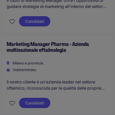
Il ruolo di Marketing Manager offre l'opportunità di
guidare strategie di marketing all'interno del settore
automotive. La posizione richiede competenze
nell'analisi di mercato, nella pianificazione strategica
Candidati
e nell'implementazione di strategia di sviluppo
business attraverso l'innovazione e l'ottimizzazione
della gamma dei prodotti.
Marketing Manager Pharma - Azienda
multinazionale oftalmologia
Milano e provincia
Indeterminato
Il nostro cliente è un'azienda leader nel settore
oftalmico, riconosciuta per la qualità delle proprie
soluzioni terapeutiche e per l'attenzione
all'innovazione scientifica. Nell'ottica di un
Candidati
potenziamento della struttura Marketing, siamo alla
ricerca di un Marketing Manager Pharma.