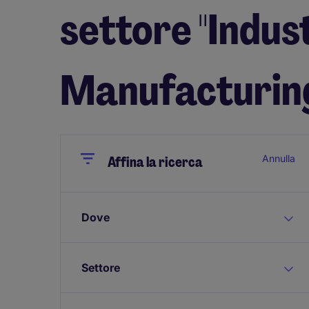
settore "Indust
Manufacturin
Close
Close
Annulla
Affina la ricerca
Dove
Settore