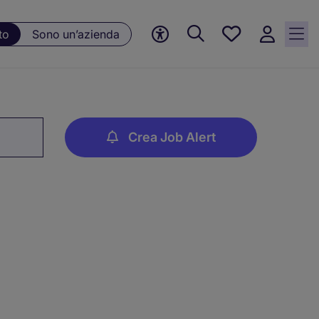
Preferiti, 0
to
Sono un’azienda
Opportunità
salvate
Crea Job Alert