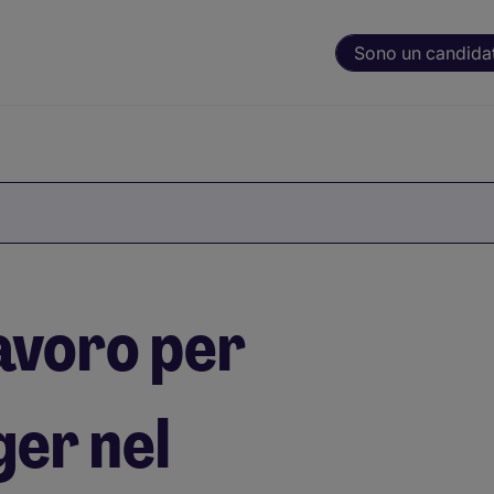
Sono un candida
avoro per
er nel