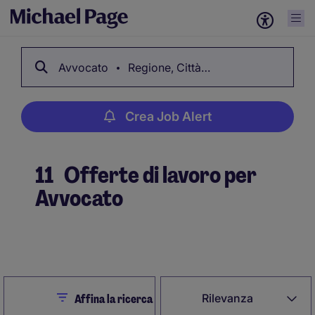
Avvocato
Regione, Città…
Crea Job Alert
11
Offerte di lavoro per
Avvocato
Crea Job Alert
Close
Rilevanza
Affina la ricerca