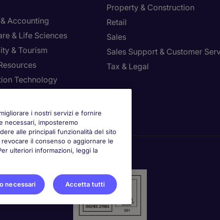
Property & Construction
 & Accounting
Retail
re & Life Sciences
Sales
ity & Tourism
Sales Support & Customer Ser
Resources
Tax & Legal
tion Technology
la le tue preferenze
igliorare i nostri servizi e fornire
kie necessari, imposteremo
ere alle principali funzionalità del sito
oi revocare il consenso o aggiornare le
 ulteriori informazioni, leggi la
o necessari
Accetta tutti