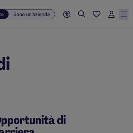
Preferiti, 0
to
Sono un’azienda
Opportunità
salvate
di
pportunità di
arriera