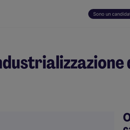
Sono un candida
dustrializzazione 
O
c