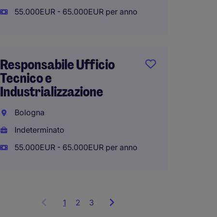
Indete
55.000EUR - 65.000EUR per anno
50.000
Responsabile Ufficio
Tecnico e
Dirett
Industrializzazione
Stabil
Bologna
Ferrar
Indeterminato
Indete
55.000EUR - 65.000EUR per anno
70.000
1
Showing
2
3
items