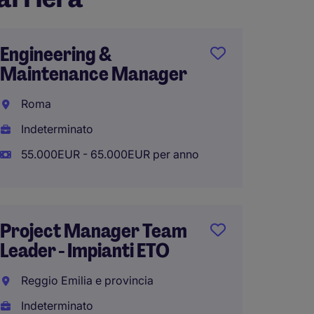
Engineering &
Innova
Maintenance Manager
Direct
industr
Roma
Emili
Indeterminato
Indete
55.000EUR - 65.000EUR per anno
90.000
Project Manager Team
Leader - Impianti ETO
Proget
HVAC -
Reggio Emilia e provincia
Assag
Indeterminato