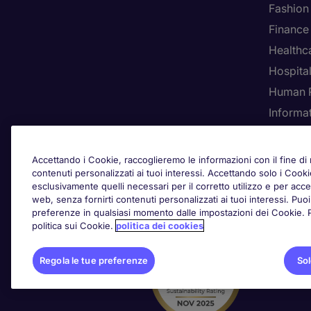
Fashion
Finance
Healthca
Hospital
Human 
Informa
Rego
Accettando i Cookie, raccoglieremo le informazioni con il fine di m
contenuti personalizzati ai tuoi interessi. Accettando solo i Coo
esclusivamente quelli necessari per il corretto utilizzo e per acced
web, senza fornirti contenuti personalizzati ai tuoi interessi. Pu
Awards
preferenze in qualsiasi momento dalle impostazioni dei Cookie. Per
politica sui Cookie.
politica dei cookies
Regola le tue preferenze
Sol