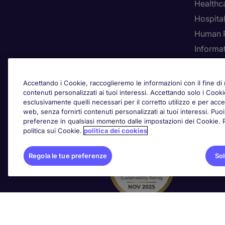
Healthca
Hospital
Human 
Informa
Rego
Accettando i Cookie, raccoglieremo le informazioni con il fine di m
contenuti personalizzati ai tuoi interessi. Accettando solo i Coo
esclusivamente quelli necessari per il corretto utilizzo e per acced
web, senza fornirti contenuti personalizzati ai tuoi interessi. Pu
Awards
preferenze in qualsiasi momento dalle impostazioni dei Cookie. Per
politica sui Cookie.
politica dei cookies
Regola le tue preferenze
Sol