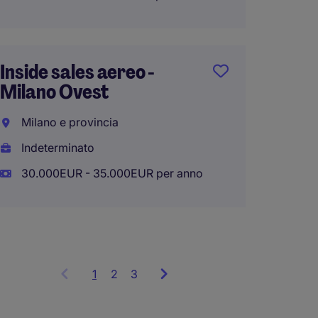
Operat
Inside sales aereo -
a Segr
Milano Ovest
Milano
Milano e provincia
Indete
Indeterminato
31.500
30.000EUR - 35.000EUR per anno
1
Showing
2
3
items
1