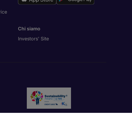
vice
Chi siamo
Investors' Site