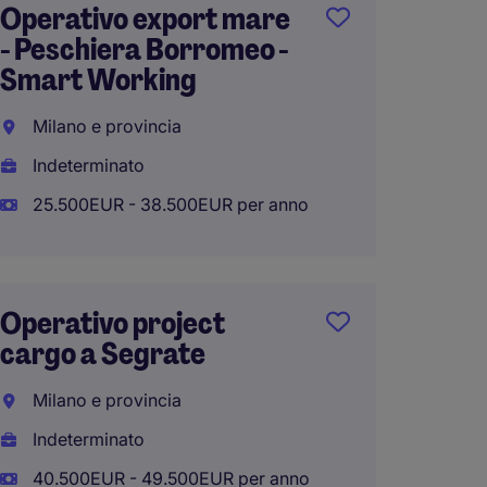
Operativo export mare
Operat
- Peschiera Borromeo -
a LIsc
Smart Working
Milano
Milano e provincia
Indete
Indeterminato
34.200
25.500EUR - 38.500EUR per anno
Superv
Operativo project
Mare F
cargo a Segrate
Milano
Milano e provincia
Indete
Indeterminato
55.000
40.500EUR - 49.500EUR per anno