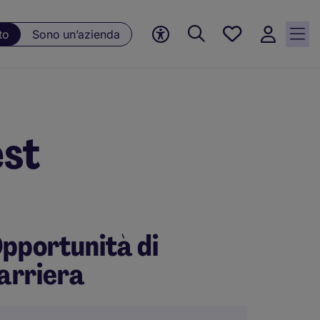
Preferiti, 0
to
Sono un’azienda
Opportunità
salvate
est
pportunità di
arriera