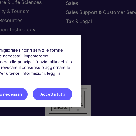
re & Life Sciences
Sales
ity & Tourism
Sales Support & Customer Ser
Resources
Tax & Legal
tion Technology
la le tue preferenze
igliorare i nostri servizi e fornire
kie necessari, imposteremo
ere alle principali funzionalità del sito
oi revocare il consenso o aggiornare le
 ulteriori informazioni, leggi la
o necessari
Accetta tutti