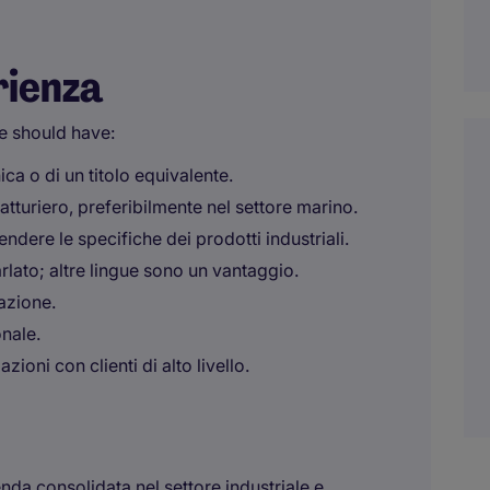
rienza
ne should have:
a o di un titolo equivalente.
tturiero, preferibilmente nel settore marino.
ere le specifiche dei prodotti industriali.
rlato; altre lingue sono un vantaggio.
iazione.
onale.
zioni con clienti di alto livello.
nda consolidata nel settore industriale e