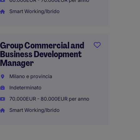
60.000EUR - 70.000EUR per anno
55.000
Smart Working/Ibrido
Busin
Group Commercial and
Manag
Business Development
Europe
Manager
Italia
Milano e provincia
Indete
Indeterminato
75.000
70.000EUR - 80.000EUR per anno
Smart 
Smart Working/Ibrido