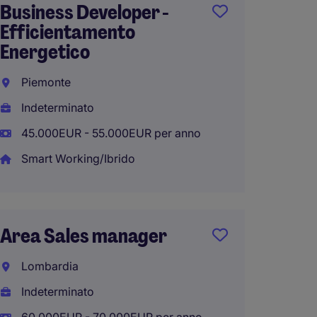
Business Developer -
Senior
Efficientamento
Manag
Energetico
Roma
Piemonte
Indete
Indeterminato
60.000
45.000EUR - 55.000EUR per anno
Smart 
Smart Working/Ibrido
Sales 
Area Sales manager
Aerosp
Torino
Lombardia
Torino
Indeterminato
Indete