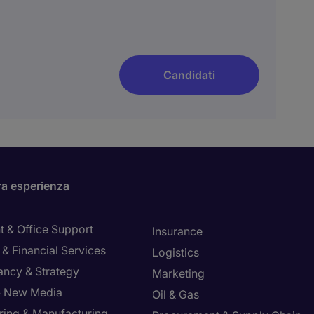
Candidati
ra esperienza
t & Office Support
Insurance
& Financial Services
Logistics
ancy & Strategy
Marketing
 & New Media
Oil & Gas
ring & Manufacturing