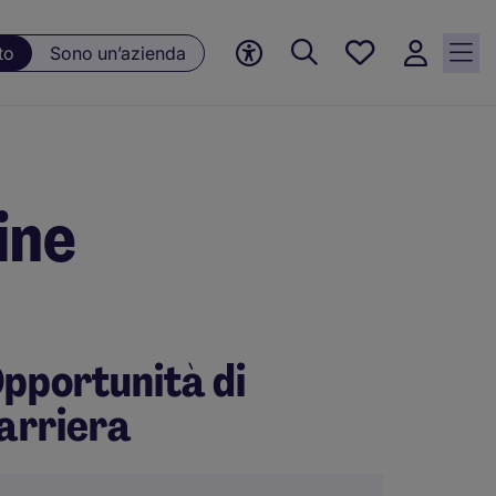
Preferiti, 0
to
Sono un’azienda
Opportunità
salvate
ine
pportunità di
arriera