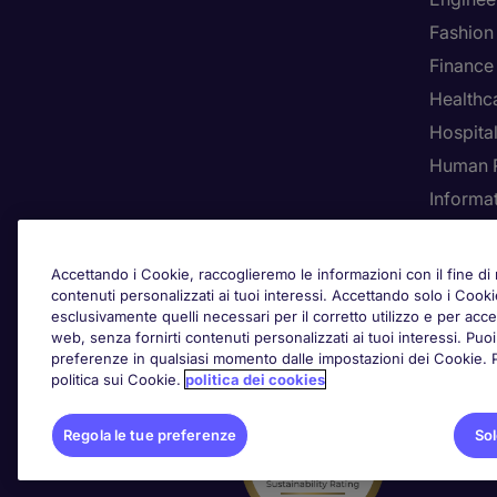
Fashion
Finance
Healthca
Hospital
Human 
Informa
Rego
Accettando i Cookie, raccoglieremo le informazioni con il fine di m
contenuti personalizzati ai tuoi interessi. Accettando solo i Coo
esclusivamente quelli necessari per il corretto utilizzo e per acced
web, senza fornirti contenuti personalizzati ai tuoi interessi. Pu
Awards
preferenze in qualsiasi momento dalle impostazioni dei Cookie. Per
politica sui Cookie.
politica dei cookies
Regola le tue preferenze
Sol