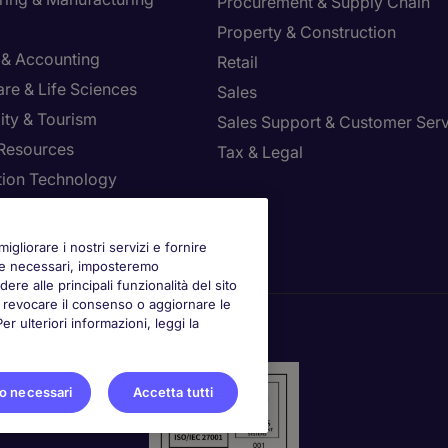
Procurement & Supply Chain
Property & Construction
 & Accounting
Retail
re & Life Sciences
Sales
ity & Tourism
Sales Support & Customer Ser
Resources
Tax & Legal
tion Technology
la le tue preferenze
igliorare i nostri servizi e fornire
kie necessari, imposteremo
ere alle principali funzionalità del sito
oi revocare il consenso o aggiornare le
 ulteriori informazioni, leggi la
o necessari
Accetta tutti