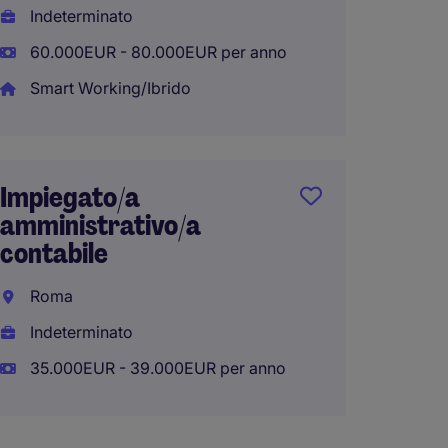
Indeterminato
35.000
60.000EUR - 80.000EUR per anno
Smart Working/Ibrido
Indust
(NA)
Impiegato/a
Napoli
amministrativo/a
Indete
contabile
30EUR
Roma
Indeterminato
35.000EUR - 39.000EUR per anno