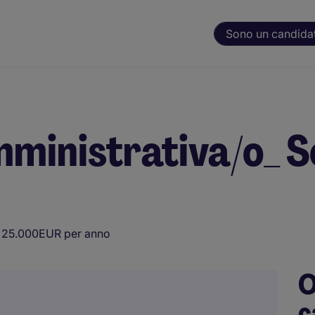
Sono un candida
ministrativa/o_ S
 25.000EUR per anno
O
c