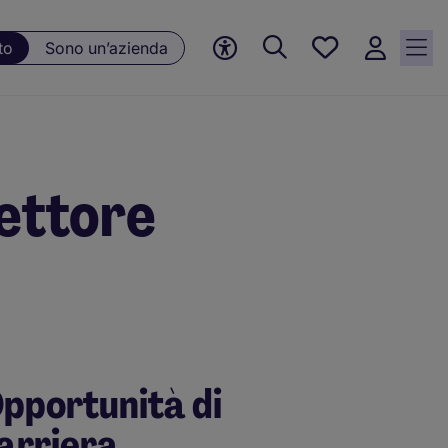
Preferiti, 0
to
Sono un’azienda
Opportunità
salvate
ettore
pportunità di
arriera