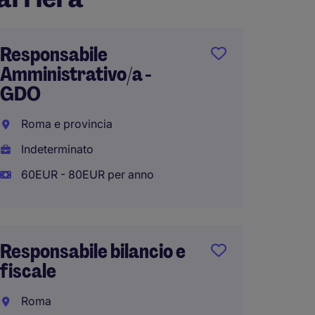
Responsabile
Finan
Amministrativo/a -
Roma
GDO
Indete
Roma e provincia
50.000
Indeterminato
60EUR - 80EUR per anno
Impieg
Ammini
Responsabile bilancio e
contab
fiscale
Roma
Roma
Indete