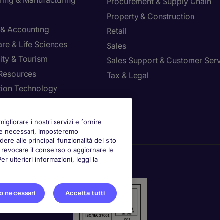
ring & Manufacturing
Procurement & Supply Chain
Property & Construction
 & Accounting
Retail
re & Life Sciences
Sales
ity & Tourism
Sales Support & Customer Ser
Resources
Tax & Legal
tion Technology
la le tue preferenze
igliorare i nostri servizi e fornire
kie necessari, imposteremo
ere alle principali funzionalità del sito
oi revocare il consenso o aggiornare le
 ulteriori informazioni, leggi la
o necessari
Accetta tutti