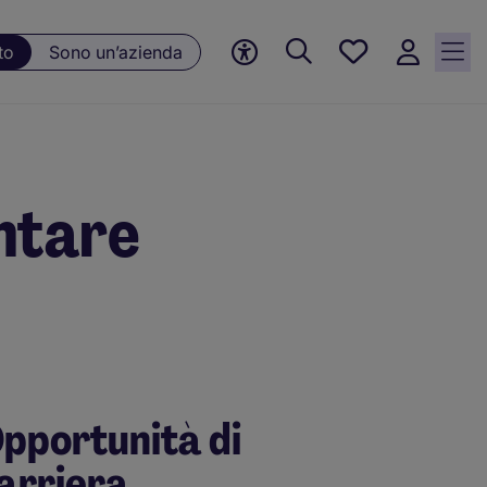
Preferiti, 0
to
Sono un’azienda
Opportunità
salvate
entare
pportunità di
arriera