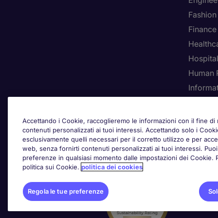
Enginee
Fashion
Finance
Healthca
Hospital
Human 
Informa
Rego
Accettando i Cookie, raccoglieremo le informazioni con il fine di m
contenuti personalizzati ai tuoi interessi. Accettando solo i Coo
esclusivamente quelli necessari per il corretto utilizzo e per acced
web, senza fornirti contenuti personalizzati ai tuoi interessi. Pu
Awards
preferenze in qualsiasi momento dalle impostazioni dei Cookie. Per
politica sui Cookie.
politica dei cookies
Regola le tue preferenze
Sol