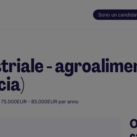
Sono un candida
striale - agroalim
cia)
75.000EUR - 85.000EUR per anno
O
c