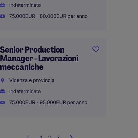
Indeterminato
75.000EUR - 80.000EUR per anno
Respon
Manut
Senior Production
Parma 
Manager - Lavorazioni
meccaniche
Indete
50.000
Vicenza e provincia
Indeterminato
75.000EUR - 95.000EUR per anno
1
Showing
2
3