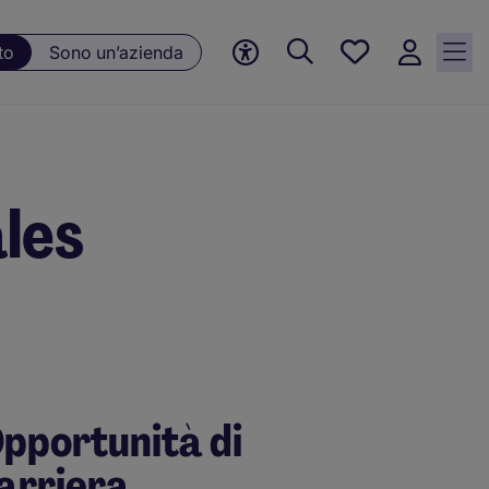
Preferiti, 0
to
Sono un’azienda
Opportunità
salvate
les
pportunità di
arriera