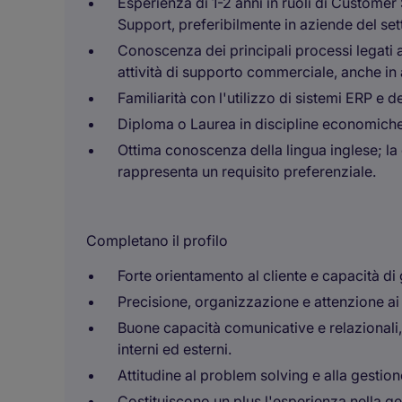
Esperienza di 1-2 anni in ruoli di Custome
Support, preferibilmente in aziende del sett
Conoscenza dei principali processi legati al
attività di supporto commerciale, anche in
Familiarità con l'utilizzo di sistemi ERP e de
Diploma o Laurea in discipline economiche, 
Ottima conoscenza della lingua inglese; l
rappresenta un requisito preferenziale.
Completano il profilo
Forte orientamento al cliente e capacità di 
Precisione, organizzazione e attenzione ai 
Buone capacità comunicative e relazionali, 
interni ed esterni.
Attitudine al problem solving e alla gestion
Costituiscono un plus l'esperienza nella ges