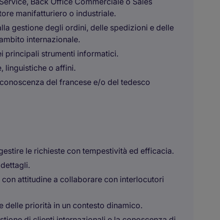
r Service, Back Office Commerciale o Sales
ore manifatturiero o industriale.
la gestione degli ordini, delle spedizioni e delle
 ambito internazionale.
i principali strumenti informatici.
linguistiche o affini.
a conoscenza del francese e/o del tedesco
gestire le richieste con tempestività ed efficacia.
dettagli.
con attitudine a collaborare con interlocutori
e delle priorità in un contesto dinamico.
tione di clienti internazionali e la conoscenza di