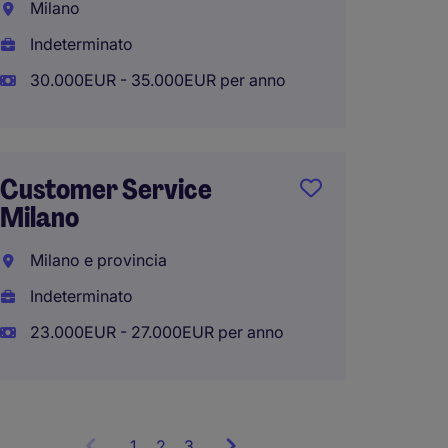
Milano
Interi
Indeterminato
28.000
30.000EUR - 35.000EUR per anno
Custo
Customer Service
Estero
Milano
Milano
Milano e provincia
Indete
Indeterminato
25.000
23.000EUR - 27.000EUR per anno
1
Showing
2
3