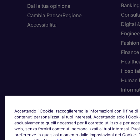
Banking 
Dai la tua opinione
Consult
Cambia Paese/Regione
Digital
Accessibilità
Enginee
Fashion
Finance
Healthca
Hospital
Human 
Informa
Rego
Accettando i Cookie, raccoglieremo le informazioni con il fine di m
contenuti personalizzati ai tuoi interessi. Accettando solo i Coo
esclusivamente quelli necessari per il corretto utilizzo e per acced
web, senza fornirti contenuti personalizzati ai tuoi interessi. Pu
Awards
preferenze in qualsiasi momento dalle impostazioni dei Cookie. Per