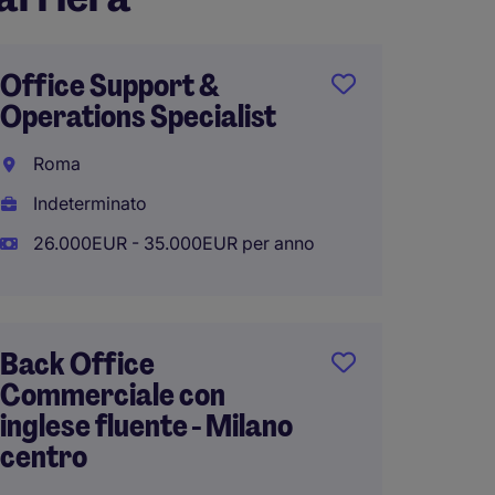
Office Support &
Back O
Operations Specialist
Comme
Food
Roma
Milano
Indeterminato
Interi
26.000EUR - 35.000EUR per anno
25.000
Back Office
Commerciale con
Back O
inglese fluente - Milano
Ammini
centro
Piace