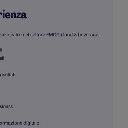
rienza
rnazionali e nel settore FMCG (food & beverage,
ti
li
risultati
usiness
formazione digitale