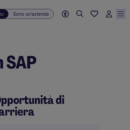
Preferiti, 0
to
Sono un’azienda
Opportunità
salvate
n SAP
pportunità di
arriera