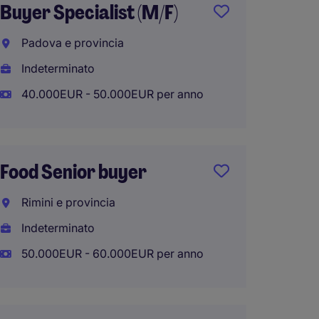
Buyer Specialist (M/F)
SENIO
MACHI
Padova e provincia
Trevis
Indeterminato
Indete
40.000EUR - 50.000EUR per anno
50.000
Food Senior buyer
Supply
Rimini e provincia
Manag
Indeterminato
Milano
50.000EUR - 60.000EUR per anno
Indete
60.000