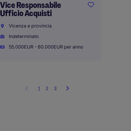
Vice Responsabile
Ufficio Acquisti
Senior 
Vicenza e provincia
Milano
Indeterminato
Indete
55.000EUR - 60.000EUR per anno
50.000
1
Showing
2
3
items
1
to
3
of
9