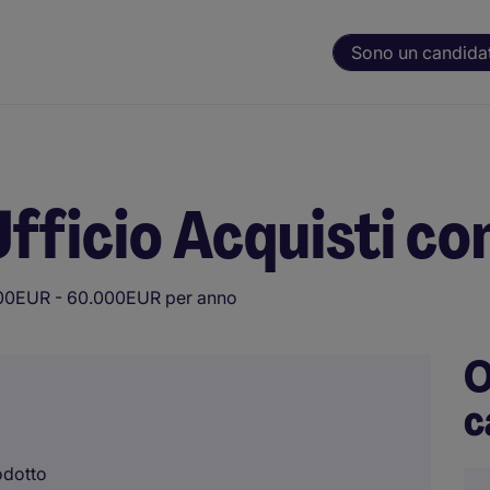
Sono un candida
fficio Acquisti co
00EUR - 60.000EUR per anno
O
c
odotto