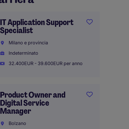
IT Application Support
Senior
Specialist
Engine
Milano e provincia
Vicenz
Indeterminato
Indete
32.400EUR - 39.600EUR per anno
45.000
Product Owner and
IT Pro
Digital Service
Prog
Manager
Mana
Associ
Bolzano