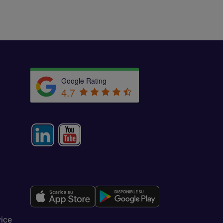
Google Rating
4.7
vice