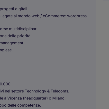
ogetti digitali.
e legate al mondo web / eCommerce: wordpress,
orse multidisciplinari.
ne delle priorità.
ct management.
inglese.
50.000.
tivi nel settore Technology & Telecoms.
e a Vicenza (headquarter) o Milano.
luppo delle competenze.