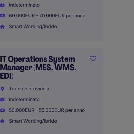
Milan
Indeterminato
Indete
60.000EUR - 70.000EUR per anno
40.000
Smart Working/Ibrido
Smart 
IT Operations System
Manager (MES, WMS,
Identi
EDI)
Manag
Torino e provincia
Milano
Indeterminato
Indete
50.000EUR - 55.000EUR per anno
50.000
Smart Working/Ibrido