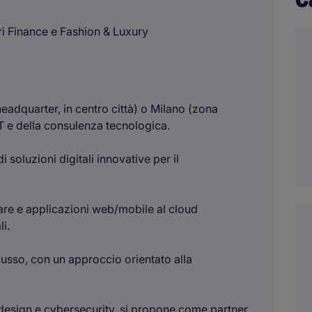
ori Finance e Fashion & Luxury
dquarter, in centro città) o Milano (zona
 IT e della consulenza tecnologica.
 soluzioni digitali innovative per il
are e applicazioni web/mobile al cloud
i.
 lusso, con un approccio orientato alla
design e cybersecurity, si propone come partner