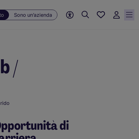
Preferiti, 0
to
Sono un’azienda
Opportunità
salvate
b /
rido
pportunità di
arriera