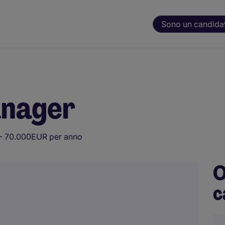
Sono un candida
anager
- 70.000EUR per anno
O
c