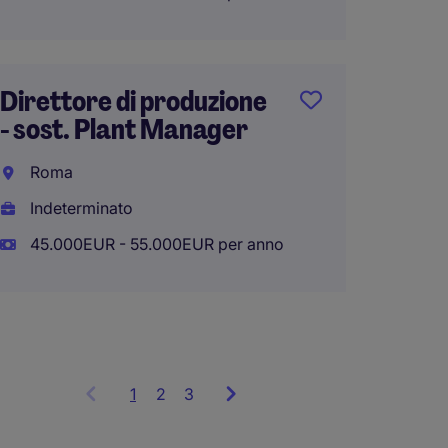
Respon
Direttore di produzione
Produz
- sost. Plant Manager
Immed
disponi
Roma
Indeterminato
Torino
45.000EUR - 55.000EUR per anno
Indete
75.000
1
Showing
2
3
items
1