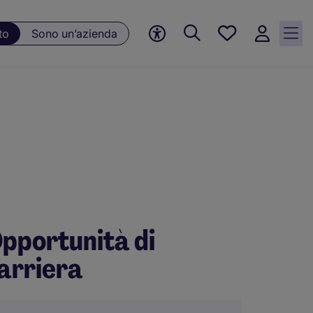
Preferiti, 0
to
Sono un’azienda
Opportunità
salvate
pportunità di
arriera