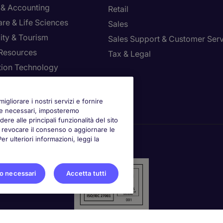
 & Accounting
Retail
re & Life Sciences
Sales
ity & Tourism
Sales Support & Customer Ser
Resources
Tax & Legal
tion Technology
la le tue preferenze
igliorare i nostri servizi e fornire
kie necessari, imposteremo
ere alle principali funzionalità del sito
oi revocare il consenso o aggiornare le
 ulteriori informazioni, leggi la
o necessari
Accetta tutti