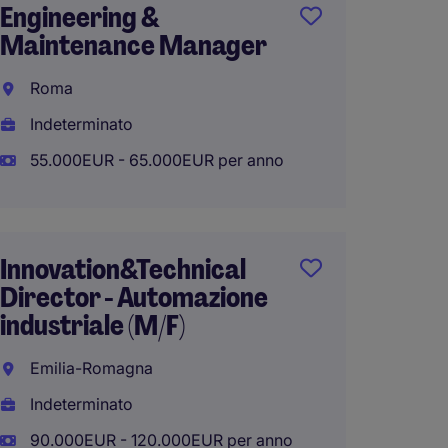
Engineering &
Produ
Maintenance Manager
Verona
Roma
Indete
Indeterminato
55.000
55.000EUR - 65.000EUR per anno
Projec
Innovation&Technical
Aeros
Director - Automazione
Torino
industriale (M/F)
Indete
Emilia-Romagna
36.000
Indeterminato
Smart 
90.000EUR - 120.000EUR per anno