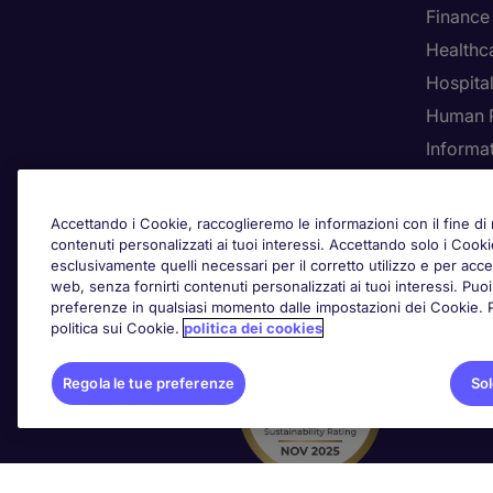
Finance
Healthca
Hospital
Human 
Informa
Rego
Accettando i Cookie, raccoglieremo le informazioni con il fine di m
contenuti personalizzati ai tuoi interessi. Accettando solo i Coo
esclusivamente quelli necessari per il corretto utilizzo e per acced
web, senza fornirti contenuti personalizzati ai tuoi interessi. Pu
Awards
preferenze in qualsiasi momento dalle impostazioni dei Cookie. Per
politica sui Cookie.
politica dei cookies
Regola le tue preferenze
Sol