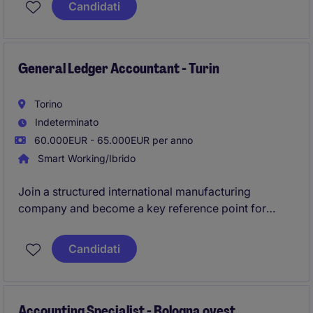
Candidati
filiali estere.
General Ledger Accountant - Turin
Torino
Indeterminato
60.000EUR - 65.000EUR per anno
Smart Working/Ibrido
Join a structured international manufacturing
company and become a key reference point for
General Ledger activities in Italy. A hands-on role
combining accounting expertise, process
Candidati
improvement, business interaction, and exposure to
an international finance team.
Accounting Specialist - Bologna ovest