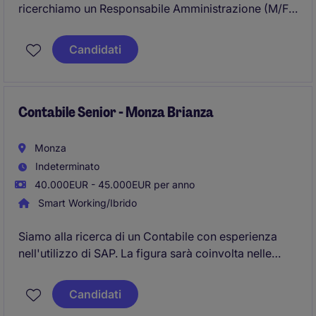
ricerchiamo un Responsabile Amministrazione (M/F).
La figura, a riporto diretto del CFO, garantirà la
gestione amministrativa, contabile e fiscale,
Candidati
affiancando attività operative a compiti di
coordinamento e supporto al controllo di gestione, in
un contesto aziendale in evoluzione.
Contabile Senior - Monza Brianza
Monza
Indeterminato
40.000EUR - 45.000EUR per anno
Smart Working/Ibrido
Siamo alla ricerca di un Contabile con esperienza
nell'utilizzo di SAP. La figura sarà coinvolta nelle
attività contabili e amministrative a supporto del
dipartimento finance. Inserimento in un contesto
Candidati
organizzato e in continua evoluzione.