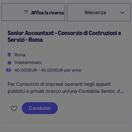
Close
Rilevanza
Affina la ricerca
Senior Accountant - Consorzio di Costruzioni e
Servizi - Roma
Roma
Indeterminato
40.000EUR - 45.000EUR per anno
Per Consorzio di imprese operanti negli appalti
pubblici e privati ricerco un/una Contabile Senior, da
inserire a diretto riporto del Responsabile area
Finance.
Candidati
Sede: Roma centro.