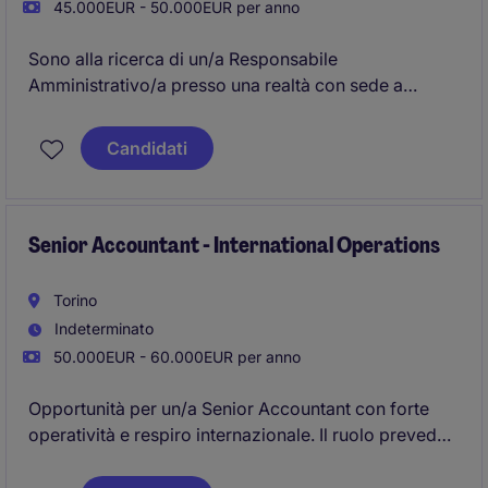
45.000EUR - 50.000EUR per anno
Sono alla ricerca di un/a Responsabile
Amministrativo/a presso una realtà con sede a
Civitanova Marche, parte di un gruppo italiano
strutturato e in crescita.
Candidati
Senior Accountant - International Operations
Torino
Indeterminato
50.000EUR - 60.000EUR per anno
Opportunità per un/a Senior Accountant con forte
operatività e respiro internazionale. Il ruolo prevede
la gestione completa dei processi contabili e il
coordinamento di risorse, con interfaccia diretta su