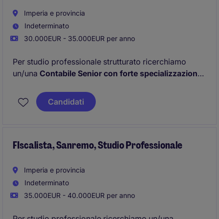
Imperia e provincia
Indeterminato
30.000EUR - 35.000EUR per anno
Per studio professionale strutturato ricerchiamo
un/una
Contabile Senior con forte specializzazione
in ambito IVA
, che gestisca in autonomia un
pacchetto clienti e presidii tutti gli adempimenti legati
Candidati
alla fiscalità indiretta.
FIscalista, Sanremo, Studio Professionale
Imperia e provincia
Indeterminato
35.000EUR - 40.000EUR per anno
Per studio professionale ricerchiamo un/una