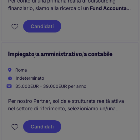
Per conto di una primaria realtà di outsourcing
finanziario, siamo alla ricerca di un
Fund Accountant
con 2-3 anni di esperienza maturata in società di
servizi finanziari, fund administrator, banche
Candidati
depositarie o società di revisione con focus sul
settore fondi.
Impiegato/a amministrativo/a contabile
Roma
Indeterminato
35.000EUR - 39.000EUR per anno
Per nostro Partner, solida e strutturata realtà attiva
nel settore di riferimento, selezioniamo un/una
impiegato/a amministrativo/contabile.
Candidati
La risorsa si occuperà di contabilità generale e
scritture di assestamento ai fini del bilancio