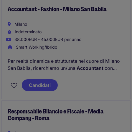
Accountant - Fashion - Milano San Babila
Milano
Indeterminato
38.000EUR - 45.000EUR per anno
Smart Working/Ibrido
Per realtà dinamica e strutturata nel cuore di Milano
San Babila, ricerchiamo un/una
Accountant
con
almeno 3 anni di esperienza, solida competenza in
contabilità generale e fiscale e autonomia operativa.
Candidati
La figura entrerà in un team professionale e in
crescita, con responsabilità su attività
amministrativo‑contabili a 360°.
Respomsabile Bilancio e Fiscale - Media
Company - Roma