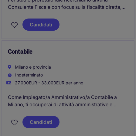
Consulente Fiscale con focus sulla fiscalità diretta,
che seguirà un portafoglio clienti occupandosi degli
adempimenti fiscali e della consulenza contabile
Candidati
(redazione dei bilanci) e societaria.
Contabile
Milano e provincia
Indeterminato
27.000EUR - 33.000EUR per anno
Come Impiegato/a Amministrativo/a Contabile a
Milano, ti occuperai di attività amministrative e
contabili. Sarai responsabile della gestione delle
operazioni finanziarie e della documentazione
Candidati
correlata.