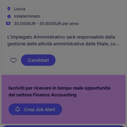
revisori dei conti.
Lucca
Indeterminato
30.000EUR - 30.600EUR per anno
L'Impiegato Amministrativo sarà responsabile della
gestione delle attività amministrative della filiale, con
particolare focus sul controllo e sulla registrazione
degli incassi. La risorsa, riportando direttamente al
Candidati
Responsabile di Filiale, contribuirà al corretto
svolgimento dei processi amministrativi
Iscriviti per ricevere in tempo reale opportunità
del settore Finance Accounting
Crea Job Alert