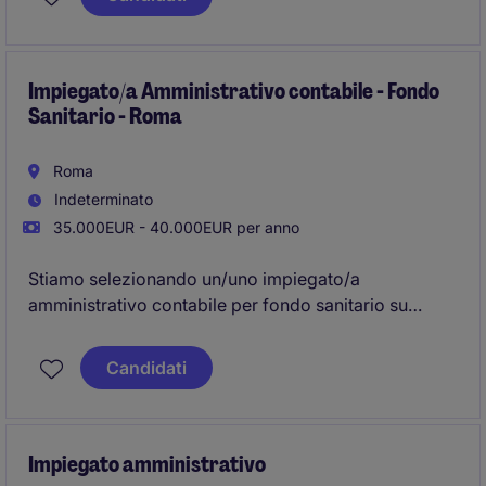
Impiegato/a Amministrativo contabile - Fondo
Sanitario - Roma
Roma
Indeterminato
35.000EUR - 40.000EUR per anno
Stiamo selezionando un/uno impiegato/a
amministrativo contabile per fondo sanitario su
Roma.
Candidati
La risorsa supporterà il Responsabile di Funzione
nella stesura del bilancio d'esercizio e alla
predisposizione di dichiarazioni fiscali, sarà inoltre
interfaccia con la società di consulenza e con i
Impiegato amministrativo