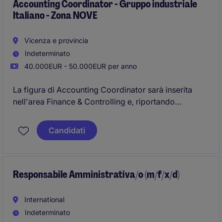
Accounting Coordinator - Gruppo industriale
Italiano - Zona NOVE
Vicenza e provincia
Indeterminato
40.000EUR - 50.000EUR per anno
La figura di Accounting Coordinator sarà inserita
nell'area Finance & Controlling e, riportando
direttamente al Responsabile Amministrativo di
Gruppo, contribuirà in prima persona alla gestione
Candidati
della contabilità generale e dei processi di chiusura
delle società italiane ed estere. Il ruolo è centrale nel
presidio dei processi amministrativi e nel supporto
alle filiali del Gruppo. La sede è vicino a zona NOVE.
Responsabile Amministrativa/o (m/f/x/d)
International
Indeterminato