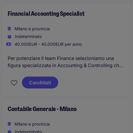
d'esercizio, riconciliazioni bancarie e gestione
tesoreria.
Financial Accounting Specialist
Milano e provincia
Indeterminato
40.000EUR - 45.000EUR per anno
Per potenziare il team Finance selezioniamo una
figura specializzata in Accounting & Controlling che
gestirà la contabilità e le relazioni con gli studi
esterni.
Candidati
Contabile Generale - Milano
Milano e provincia
Indeterminato