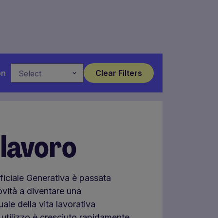
on
Select
 lavoro
ificiale Generativa è passata
ovità a diventare una
le della vita lavorativa
o utilizzo è cresciuto rapidamente