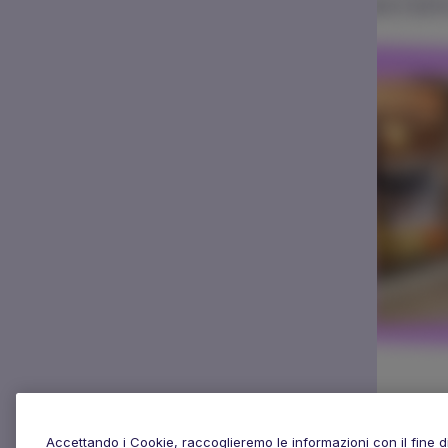
Accettando i Cookie, raccoglieremo le informazioni con il fine di m