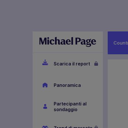
Count
Scarica il report
Panoramica
Partecipanti al
sondaggio
Trend di mercato