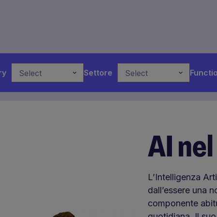
ry
Settore
Functi
Select
Select
AI nel
L’Intelligenza Art
dall’essere una n
componente abitua
quotidiana. Il su