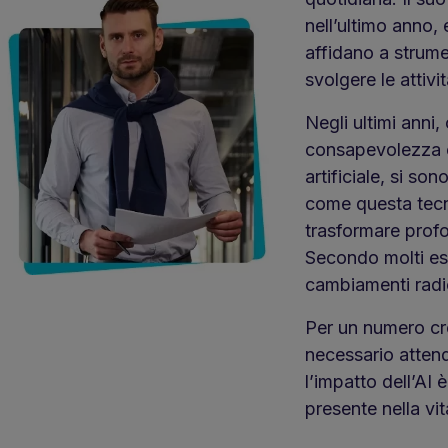
nell’ultimo anno, 
affidano a strum
svolgere le attività
Negli ultimi anni,
consapevolezza e 
artificiale, si so
come questa tecn
trasformare profo
Secondo molti espe
cambiamenti radica
Per un numero cr
necessario attend
l’impatto dell’AI 
presente nella vi