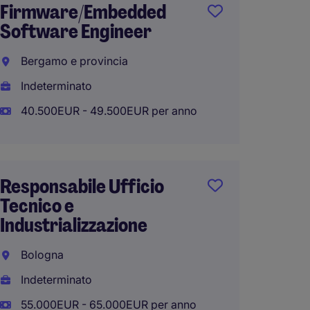
Firmware/Embedded
Hardwa
Software Engineer
San La
Bergamo e provincia
Bolog
Indeterminato
Indete
40.500EUR - 49.500EUR per anno
40.000
Responsabile Ufficio
Manut
Tecnico e
mecca
Industrializzazione
Bergam
Bologna
Indete
Indeterminato
35.000
55.000EUR - 65.000EUR per anno