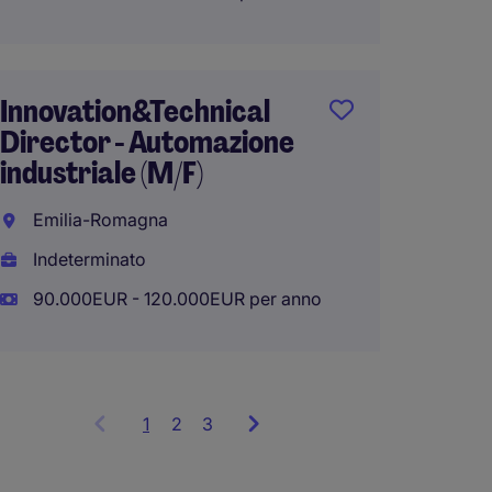
EXPER
Innovation&Technical
ELECT
Director - Automazione
ENGIN
industriale (M/F)
AERO
Emilia-Romagna
Perugi
Indeterminato
Indete
90.000EUR - 120.000EUR per anno
45.000
1
Showing
2
3
items
1