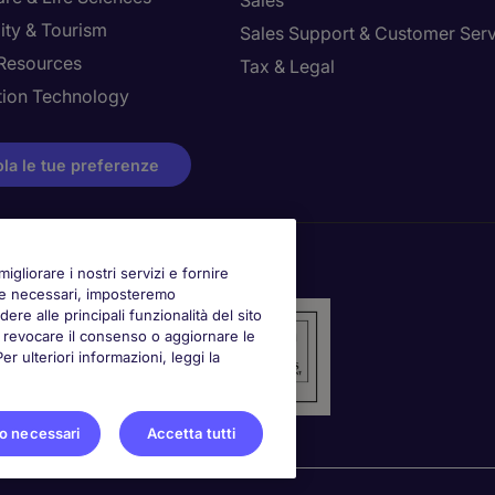
Sales
ity & Tourism
Sales Support & Customer Ser
Resources
Tax & Legal
tion Technology
la le tue preferenze
igliorare i nostri servizi e fornire
kie necessari, imposteremo
ere alle principali funzionalità del sito
oi revocare il consenso o aggiornare le
 ulteriori informazioni, leggi la
o necessari
Accetta tutti