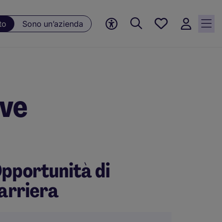
Preferiti, 0
to
Sono un’azienda
Opportunità
salvate
ive
pportunità di
arriera