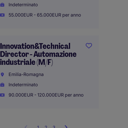
Indeterminato
70.000
55.000EUR - 65.000EUR per anno
Senior
Innovation&Technical
Manage
Director - Automazione
mecca
industriale (M/F)
Vicenz
Emilia-Romagna
Indete
Indeterminato
75.000
90.000EUR - 120.000EUR per anno
1
Showing
2
3