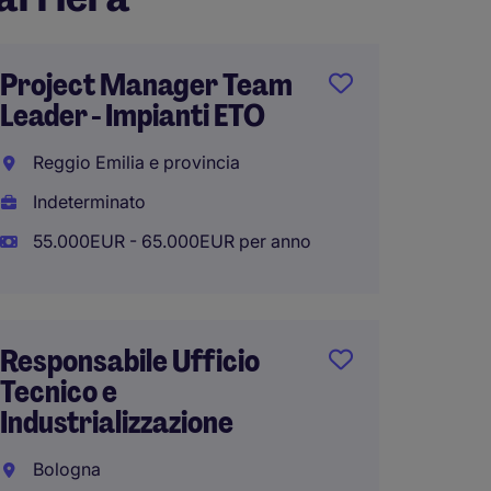
Project Manager Team
RSPP -
Leader - Impianti ETO
(VA)
Reggio Emilia e provincia
Varese
Indeterminato
Indete
55.000EUR - 65.000EUR per anno
45.000
Responsabile Ufficio
Dirett
Tecnico e
Stabil
Industrializzazione
Ferrar
Bologna
Indete