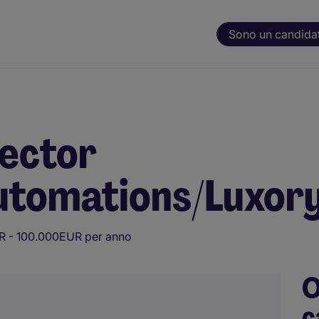
Sono un candida
rector
utomations/Luxory
 - 100.000EUR per anno
O
c