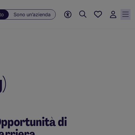
Preferiti, 0
to
Sono un’azienda
Opportunità
salvate
)
pportunità di
arriera