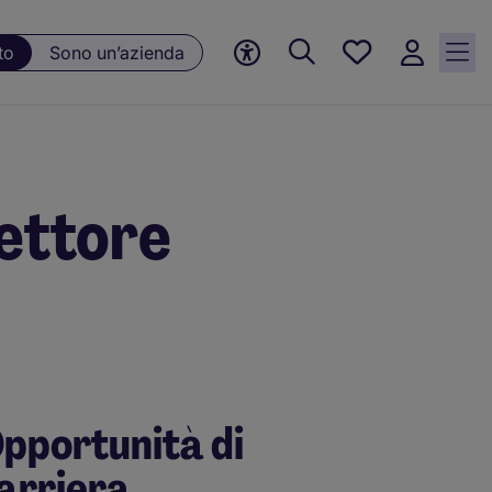
Preferiti, 0
to
Sono un’azienda
Opportunità
salvate
ettore
pportunità di
arriera