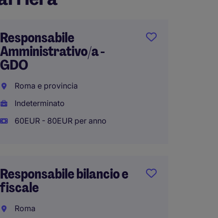
Responsabile
Finan
Amministrativo/a -
Roma
GDO
Indete
Roma e provincia
50.000
Indeterminato
60EUR - 80EUR per anno
Impieg
Ammini
Responsabile bilancio e
contab
fiscale
Roma
Roma
Indete