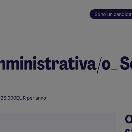
Sono un candida
ministrativa/o_ S
 25.000EUR per anno
O
c