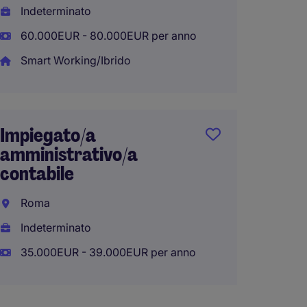
Indeterminato
35.000
60.000EUR - 80.000EUR per anno
Smart Working/Ibrido
Indust
(NA)
Impiegato/a
Napoli
amministrativo/a
Indete
contabile
30EUR
Roma
Indeterminato
35.000EUR - 39.000EUR per anno