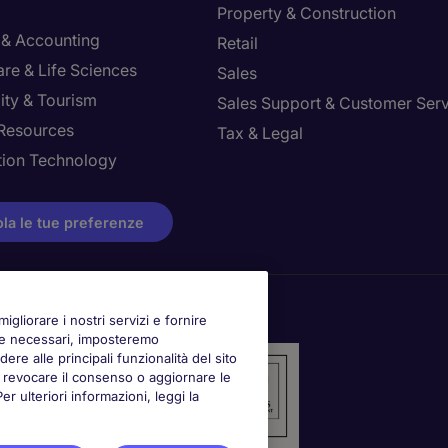
Property & Construction
 & Accounting
Retail
re & Life Sciences
Sales
ity & Tourism
Sales Support & Customer Ser
Resources
Tax & Legal
tion Technology
la le tue preferenze
igliorare i nostri servizi e fornire
kie necessari, imposteremo
ere alle principali funzionalità del sito
oi revocare il consenso o aggiornare le
 ulteriori informazioni, leggi la