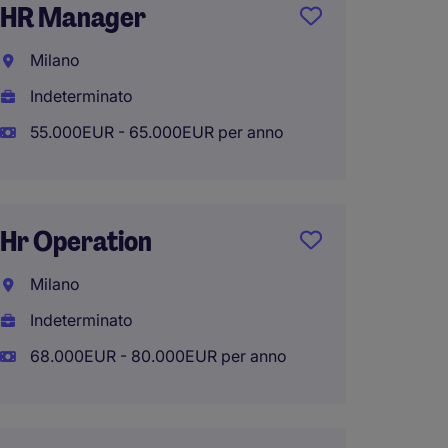
HR Manager
Group
Milano
Roma e
Indeterminato
Indete
55.000EUR - 65.000EUR per anno
0EUR 
Hr Operation
Tempo
Manag
Milano
Napoli
Indeterminato
Indete
68.000EUR - 80.000EUR per anno
80EUR 