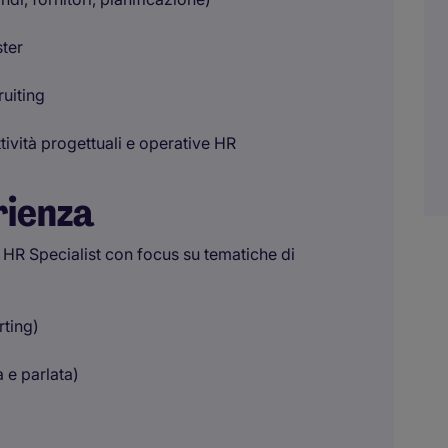
ster
ruiting
tività progettuali e operative HR
rienza
o HR Specialist con focus su tematiche di
rting)
 e parlata)