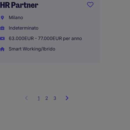
HR Partner
HR Bus
Milano
Milan
Indeterminato
Indete
63.000EUR - 77.000EUR per anno
40.000
Smart Working/Ibrido
Smart 
1
Showing
2
3
items
1
to
3