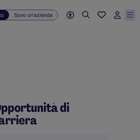
Preferiti, 0
to
Sono un’azienda
Opportunità
salvate
pportunità di
arriera